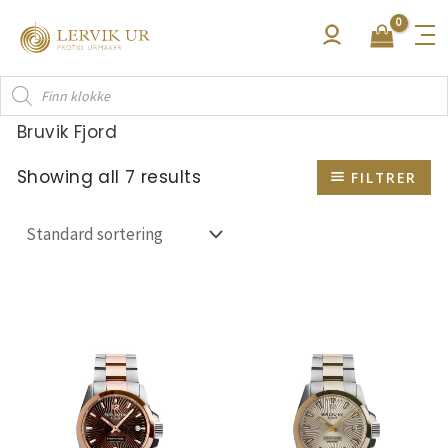
Hopp
rett
til
Products
innholdet
search
Bruvik Fjord
Showing all 7 results
FILTRER