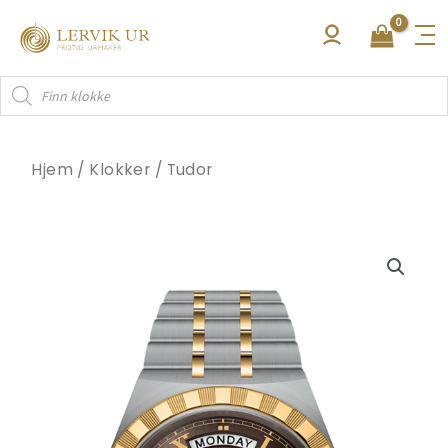
Hopp
rett
til
Products
innholdet
search
Hjem
/
Klokker
/
Tudor