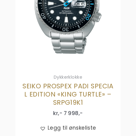
Dykkerklokke
SEIKO PROSPEX PADI SPECIA
L EDITION «KING TURTLE» –
SRPG19K1
kr,-
7 998
,-
Legg til ønskeliste