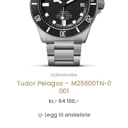
Dykkerklokke
Tudor Pelagos – M25600TN-0
001
kr,-
64 100
,-
Legg til ønskeliste