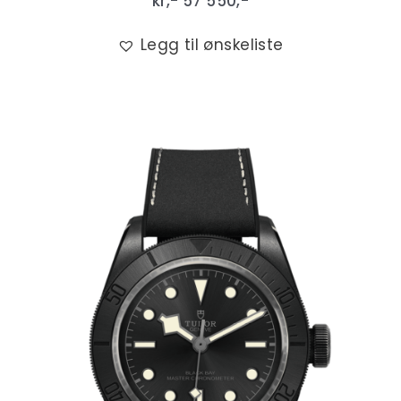
kr,-
57 550
,-
Legg til ønskeliste