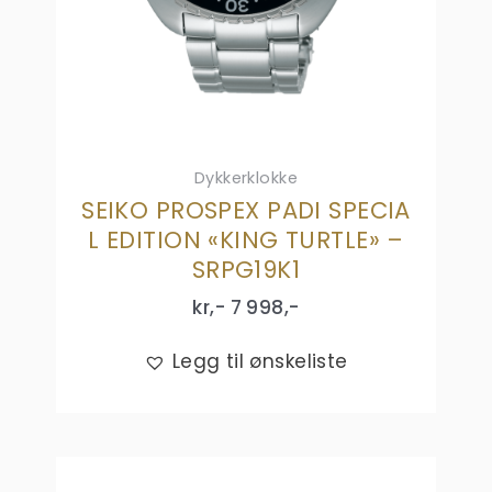
Dykkerklokke
SEIKO PROSPEX PADI SPECIA
L EDITION «KING TURTLE» –
SRPG19K1
kr,-
7 998
,-
Legg til ønskeliste