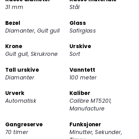
ventelisten
31 mm
Stål
for
dette
Bezel
Glass
produktet
Diamanter, Gult gull
Safirglass
Krone
Urskive
Gult gull, Skrukrone
Sort
Tall urskive
Vanntett
Diamanter
100 meter
Urverk
Kaliber
Automatisk
Calibre MT5201,
Manufacture
Gangreserve
Funksjoner
70 timer
Minutter, Sekunder,