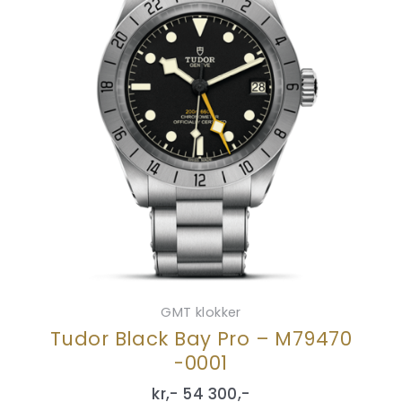
GMT klokker
Tudor Black Bay Pro – M79470
-0001
kr,-
54 300
,-