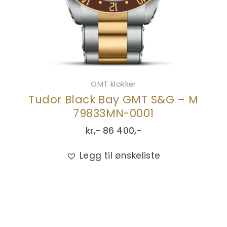
GMT klokker
Tudor Black Bay GMT S&G – M
79833MN-0001
kr,-
86 400
,-
Legg til ønskeliste