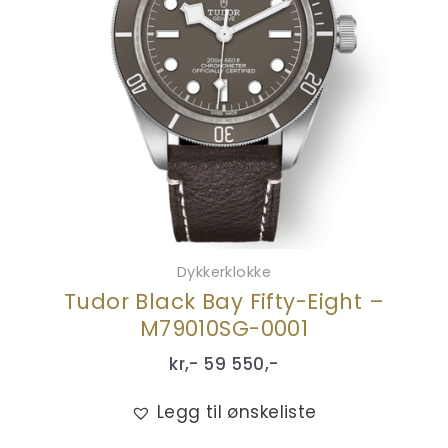
Dykkerklokke
Tudor Black Bay Fifty-Eight –
M79010SG-0001
kr,-
59 550
,-
Legg til ønskeliste