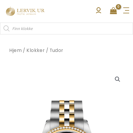
Hopp
rett
til
Products
innholdet
search
Hjem
/
Klokker
/
Tudor