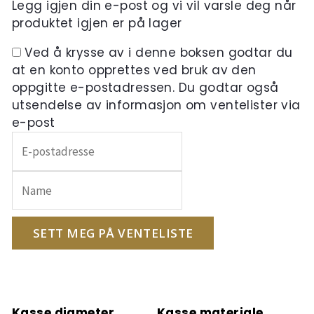
Legg igjen din e-post og vi vil varsle deg når
produktet igjen er på lager
Ved å krysse av i denne boksen godtar du
at en konto opprettes ved bruk av den
oppgitte e-postadressen. Du godtar også
utsendelse av informasjon om ventelister via
e-post
Skriv
inn
e-
postadressen
din
for
SETT MEG PÅ VENTELISTE
å
melde
deg
på
Kasse diameter
Kasse materiale