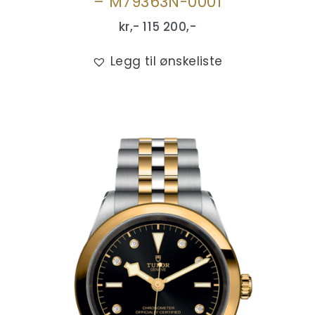
– M79363N-0001
kr,-
115 200
,-
Legg til ønskeliste