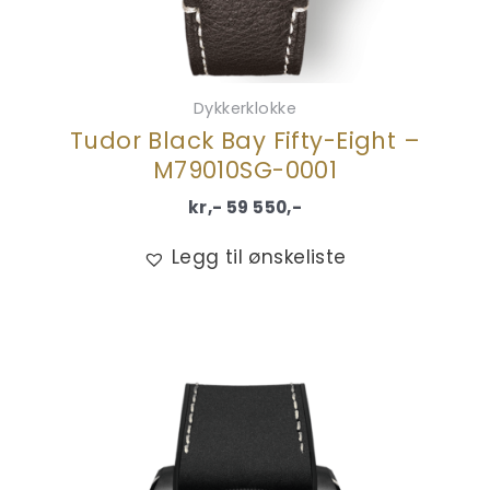
Dykkerklokke
Tudor Black Bay Fifty-Eight –
M79010SG-0001
kr,-
59 550
,-
Legg til ønskeliste