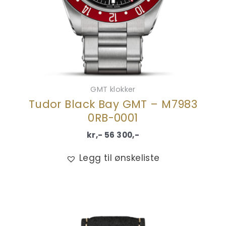
GMT klokker
Tudor Black Bay GMT – M7983
0RB-0001
kr,-
56 300
,-
Legg til ønskeliste