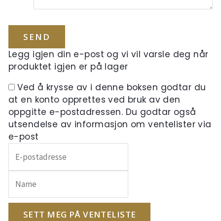
Legg igjen din e-post og vi vil varsle deg når
produktet igjen er på lager
Ved å krysse av i denne boksen godtar du
at en konto opprettes ved bruk av den
oppgitte e-postadressen. Du godtar også
utsendelse av informasjon om ventelister via
e-post
Skriv
inn
e-
postadressen
din
for
SETT MEG PÅ VENTELISTE