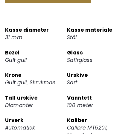
å
melde
deg
på
Kasse diameter
Kasse materiale
ventelisten
31 mm
Stål
for
dette
Bezel
Glass
produktet
Gult gull
Safirglass
Krone
Urskive
Gult gull, Skrukrone
Sort
Tall urskive
Vanntett
Diamanter
100 meter
Urverk
Kaliber
Automatisk
Calibre MT5201,