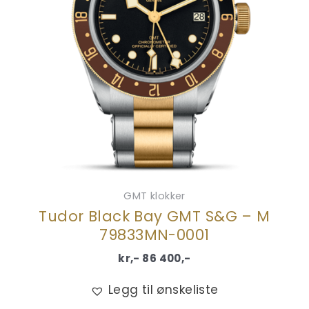
GMT klokker
Tudor Black Bay GMT S&G – M
79833MN-0001
kr,-
86 400
,-
Legg til ønskeliste