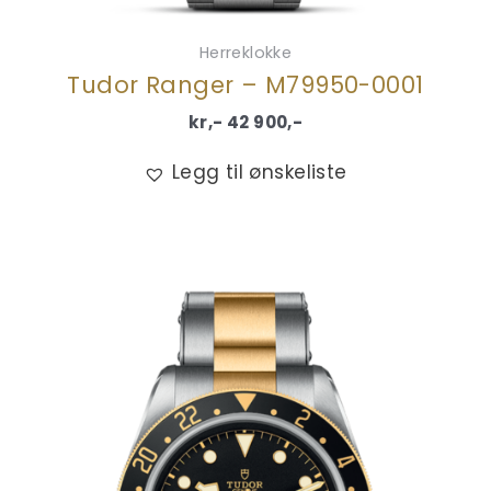
Herreklokke
Tudor Ranger – M79950-0001
kr,-
42 900
,-
Legg til ønskeliste