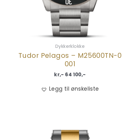
Dykkerklokke
Tudor Pelagos – M25600TN-0
001
kr,-
64 100
,-
Legg til ønskeliste