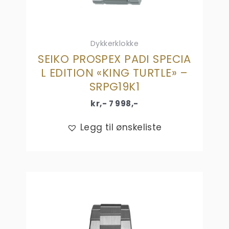
Dykkerklokke
SEIKO PROSPEX PADI SPECIA
L EDITION «KING TURTLE» –
SRPG19K1
kr,-
7 998
,-
Legg til ønskeliste