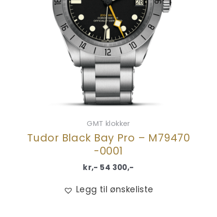
GMT klokker
Tudor Black Bay Pro – M79470
-0001
kr,-
54 300
,-
Legg til ønskeliste