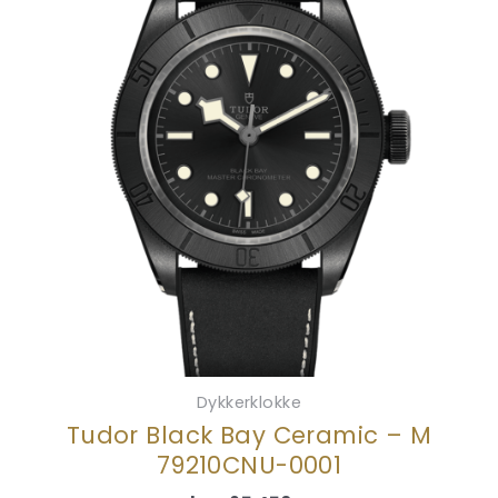
Dykkerklokke
Tudor Black Bay Ceramic – M
79210CNU-0001