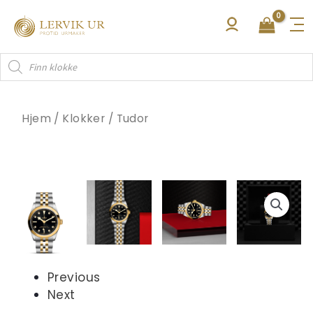
Hopp
rett
til
Products
innholdet
search
Hjem
/
Klokker
/
Tudor
Previous
Next