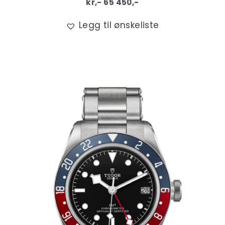
kr,-
65 450
,-
Legg til ønskeliste