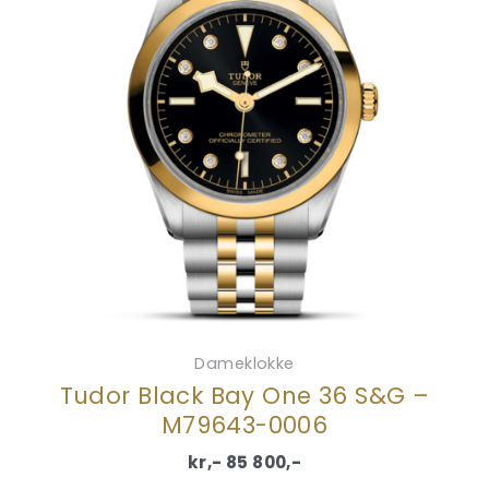
Dameklokke
Tudor Black Bay One 36 S&G –
M79643-0006
kr,-
85 800
,-