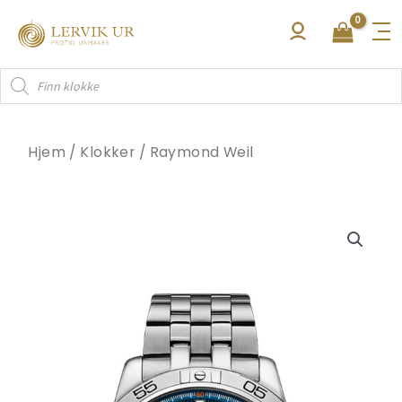
Hopp
rett
til
Products
innholdet
search
Hjem
/
Klokker
/
Raymond Weil