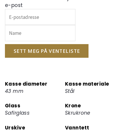
e-post
Skriv
inn
e-
postadressen
din
for
SETT MEG PÅ VENTELISTE
å
melde
deg
på
Kasse diameter
Kasse materiale
ventelisten
43 mm
Stål
for
dette
Glass
Krone
produktet
Safirglass
Skrukrone
Urskive
Vanntett