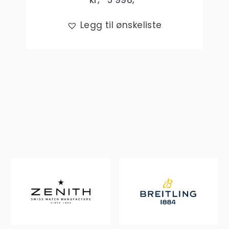
kr,-
5 998
,-
Legg til ønskeliste