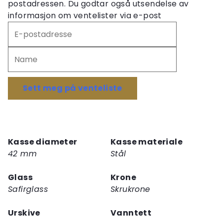
postadressen. Du godtar også utsendelse av
informasjon om ventelister via e-post
Skriv
inn
e-
postadressen
din
for
Sett meg på venteliste
å
melde
deg
på
Kasse diameter
Kasse materiale
ventelisten
42 mm
Stål
for
dette
Glass
Krone
produktet
Safirglass
Skrukrone
Urskive
Vanntett