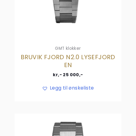
GMT klokker
BRUVIK FJORD N2.0 LYSEFJORD
EN
kr,-
25 000
,-
Legg til ønskeliste