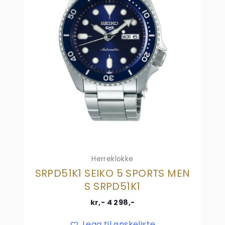
Herreklokke
SRPD51K1 SEIKO 5 SPORTS MEN
S SRPD51K1
kr,-
4 298
,-
Legg til ønskeliste