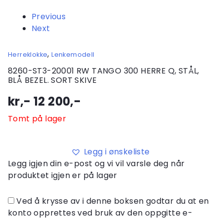
Previous
Next
,
Herreklokke
Lenkemodell
8260-ST3-20001 RW TANGO 300 HERRE Q, STÅL,
BLÅ BEZEL. SORT SKIVE
kr,-
12 200
,-
Tomt på lager
Legg i ønskeliste
Legg igjen din e-post og vi vil varsle deg når
produktet igjen er på lager
Ved å krysse av i denne boksen godtar du at en
konto opprettes ved bruk av den oppgitte e-