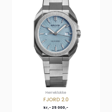
Herreklokke
FJORD 2.0
kr,-
25 000
,-