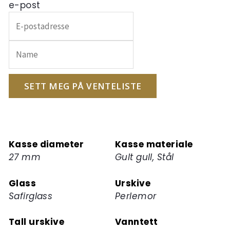
e-post
Skriv
inn
e-
postadressen
din
for
SETT MEG PÅ VENTELISTE
å
melde
deg
på
Kasse diameter
Kasse materiale
ventelisten
27 mm
Gult gull, Stål
for
dette
Glass
Urskive
produktet
Safirglass
Perlemor
Tall urskive
Vanntett