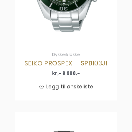
Dykkerklokke
SEIKO PROSPEX – SPB103J1
kr,-
9 998
,-
Legg til ønskeliste