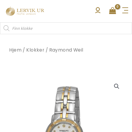
Hopp
rett
til
Products
innholdet
search
Hjem
/
Klokker
/
Raymond Weil