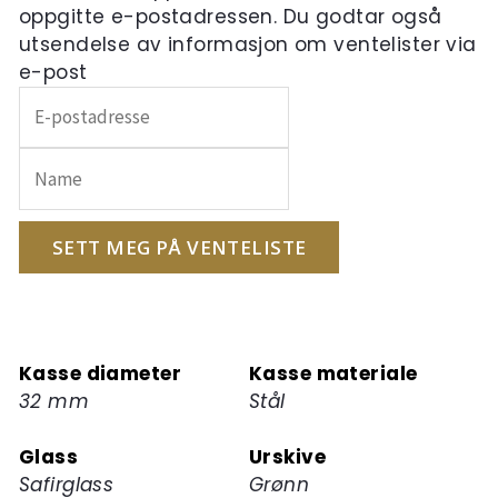
oppgitte e-postadressen. Du godtar også
utsendelse av informasjon om ventelister via
e-post
Skriv
inn
e-
postadressen
din
for
SETT MEG PÅ VENTELISTE
å
melde
deg
på
Kasse diameter
Kasse materiale
ventelisten
32 mm
Stål
for
dette
Glass
Urskive
produktet
Safirglass
Grønn