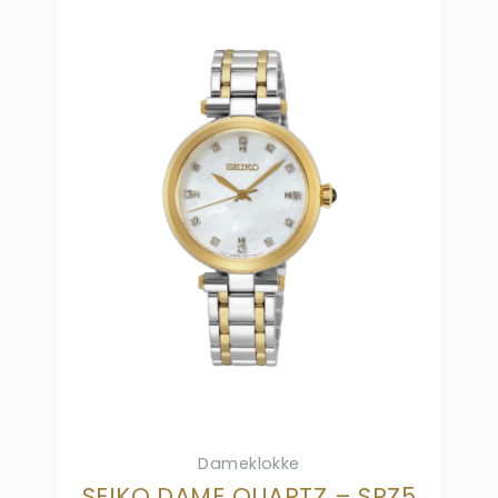
Dameklokke
SEIKO DAME QUARTZ – SRZ5