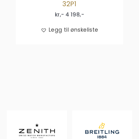
32P1
kr,-
4 198
,-
Legg til ønskeliste