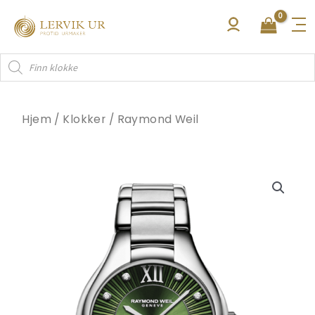
Hopp
rett
til
Products
innholdet
search
Hjem
/
Klokker
/
Raymond Weil