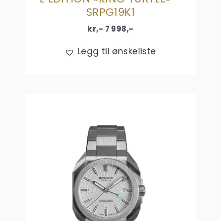
SRPG19K1
kr,-
7 998
,-
Legg til ønskeliste