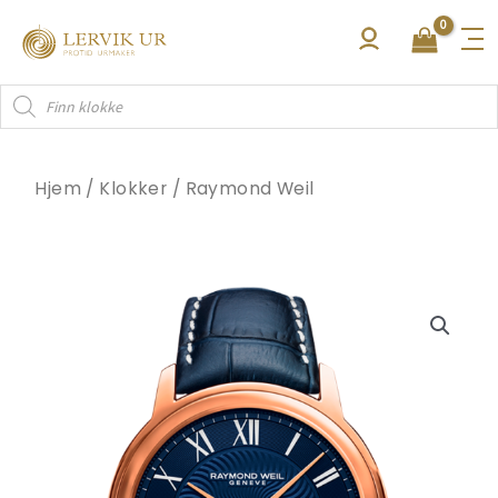
Hopp
rett
til
Products
innholdet
search
Hjem
/
Klokker
/
Raymond Weil