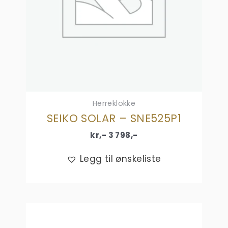
Herreklokke
SEIKO SOLAR – SNE525P1
kr,-
3 798
,-
Legg til ønskeliste