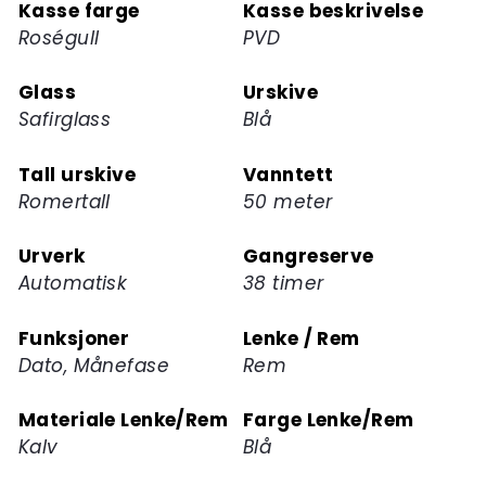
Kasse farge
Kasse beskrivelse
produktet
Roségull
PVD
Glass
Urskive
Safirglass
Blå
Tall urskive
Vanntett
Romertall
50 meter
Urverk
Gangreserve
Automatisk
38 timer
Funksjoner
Lenke / Rem
Dato, Månefase
Rem
Materiale Lenke/Rem
Farge Lenke/Rem
Kalv
Blå