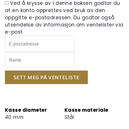
Ved å krysse av i denne boksen godtar du
at en konto opprettes ved bruk av den
oppgitte e-postadressen. Du godtar også
utsendelse av informasjon om ventelister via
e-post
Skriv
inn
e-
postadressen
din
for
SETT MEG PÅ VENTELISTE
å
melde
deg
på
Kasse diameter
Kasse materiale
ventelisten
40 mm
Stål
for
dette