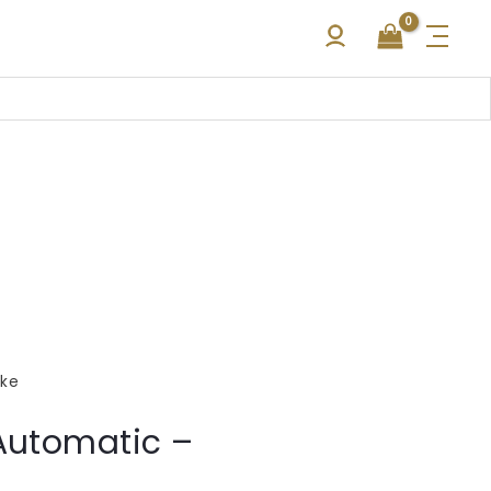
kke
Automatic –