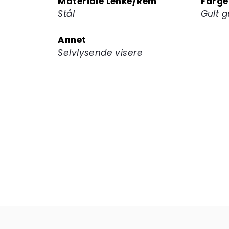
Materiale Lenke/Rem
Farge
Stål
Gult g
Annet
Selvlysende visere