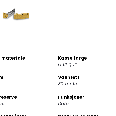
å
melde
deg
på
ventelisten
for
dette
produktet
 materiale
Kasse farge
Gult gull
ve
Vanntett
30 meter
eserve
Funksjoner
mer
Dato