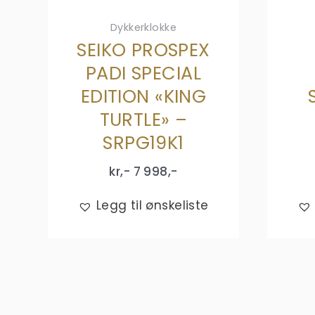
Dykkerklokke
SEIKO PROSPEX
PADI SPECIAL
EDITION «KING
TURTLE» –
SRPG19K1
kr,-
7 998
,-
Legg til ønskeliste