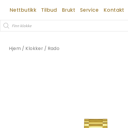
Hopp
Nettbutikk
Tilbud
Brukt
Service
Kontakt
rett
til
Products
innholdet
search
Hjem
/
Klokker
/
Rado