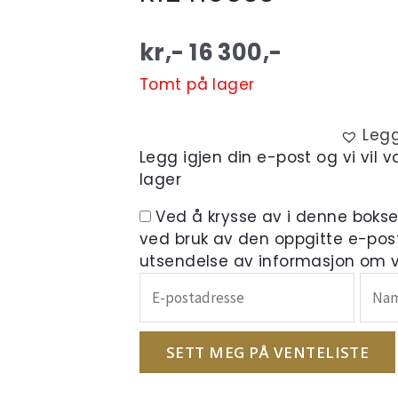
kr,-
16 300
,-
Tomt på lager
Legg
Legg igjen din e-post og vi vil 
lager
Ved å krysse av i denne boks
ved bruk av den oppgitte e-pos
utsendelse av informasjon om ve
Skriv
inn
e-
postadressen
SETT MEG PÅ VENTELISTE
din
for