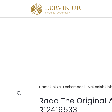
,
,
Dameklokke
Lenkemodell
Mekanisk klo
Rado The Original 
R12416533