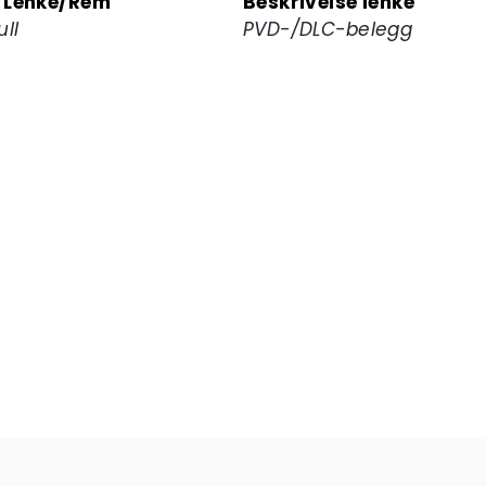
 Lenke/Rem
Beskrivelse lenke
ull
PVD-/DLC-belegg