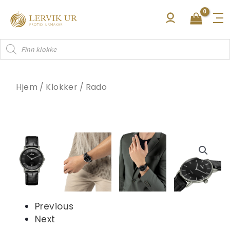
Hopp
rett
til
Products
innholdet
search
Hjem
/
Klokker
/
Rado
Previous
Next