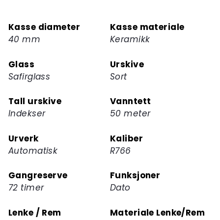
deg
på
Kasse diameter
Kasse materiale
ventelisten
40 mm
Keramikk
for
dette
Glass
Urskive
produktet
Safirglass
Sort
Tall urskive
Vanntett
Indekser
50 meter
Urverk
Kaliber
Automatisk
R766
Gangreserve
Funksjoner
72 timer
Dato
Lenke / Rem
Materiale Lenke/Rem