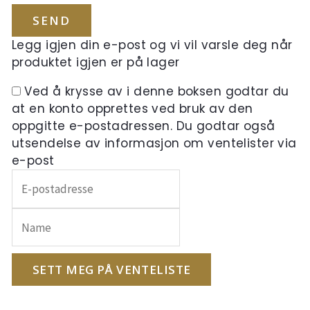
Legg igjen din e-post og vi vil varsle deg når
produktet igjen er på lager
Ved å krysse av i denne boksen godtar du
at en konto opprettes ved bruk av den
oppgitte e-postadressen. Du godtar også
utsendelse av informasjon om ventelister via
e-post
Skriv
inn
e-
postadressen
din
for
SETT MEG PÅ VENTELISTE
å
melde