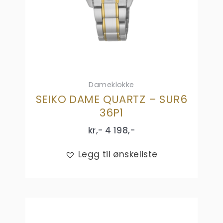
Dameklokke
SEIKO DAME QUARTZ – SUR6
36P1
kr,-
4 198
,-
Legg til ønskeliste