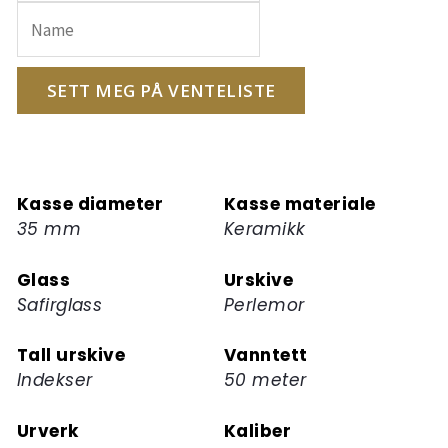
e-
postadressen
din
for
SETT MEG PÅ VENTELISTE
å
melde
deg
på
Kasse diameter
Kasse materiale
ventelisten
35 mm
Keramikk
for
dette
Glass
Urskive
produktet
Safirglass
Perlemor
Tall urskive
Vanntett
Indekser
50 meter
Urverk
Kaliber