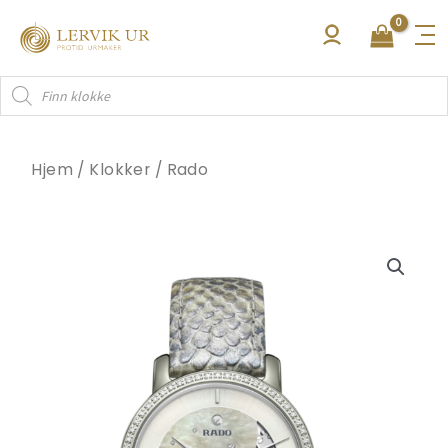
Hopp
rett
til
Products
innholdet
search
Hjem
/
Klokker
/
Rado