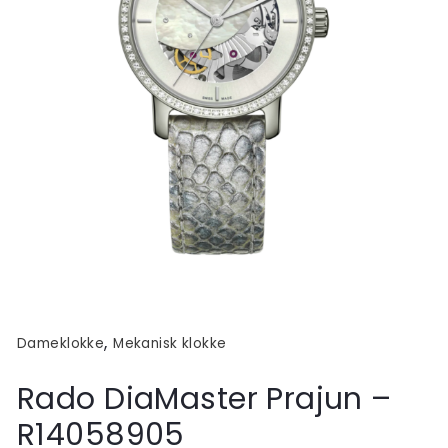
,
Dameklokke
Mekanisk klokke
Rado DiaMaster Prajun –
R14058905