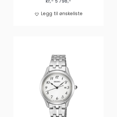
kr,-
5 798
,-
Legg til ønskeliste