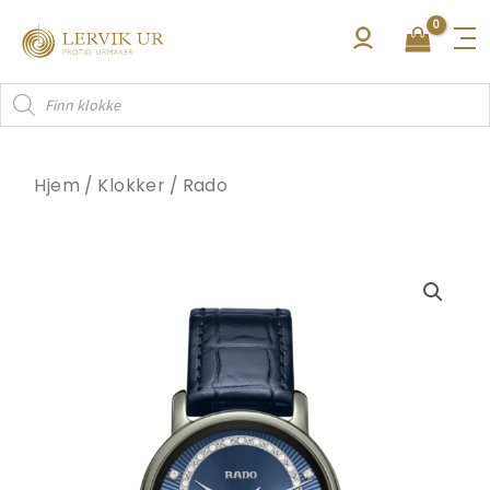
Hopp
rett
til
Products
innholdet
search
Hjem
/
Klokker
/
Rado