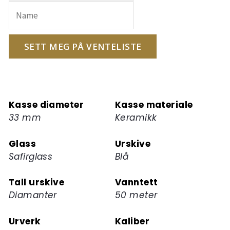
e-
postadressen
din
for
SETT MEG PÅ VENTELISTE
å
melde
deg
på
Kasse diameter
Kasse materiale
ventelisten
33 mm
Keramikk
for
dette
Glass
Urskive
produktet
Safirglass
Blå
Tall urskive
Vanntett
Diamanter
50 meter
Urverk
Kaliber