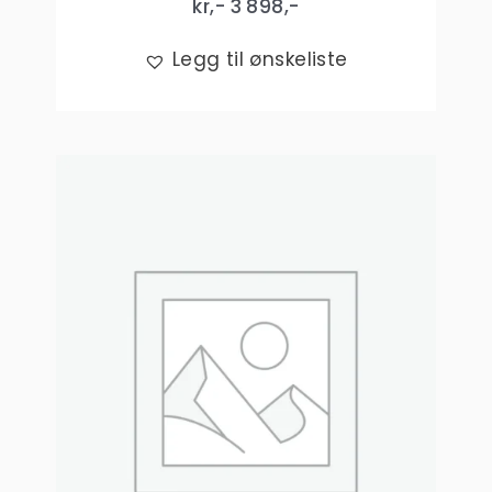
kr,-
3 898
,-
Legg til ønskeliste