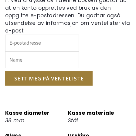
Ved å krysse av i denne boksen godtar du
at en konto opprettes ved bruk av den
oppgitte e-postadressen. Du godtar også
utsendelse av informasjon om ventelister via
e-post
Skriv
inn
e-
postadressen
din
for
SETT MEG PÅ VENTELISTE
å
melde
deg
på
Kasse diameter
Kasse materiale
ventelisten
38 mm
Stål
for
dette
Glass
Urskive