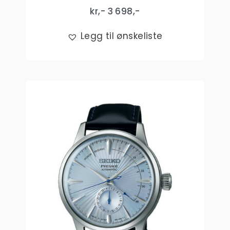
kr,-
3 698
,-
Legg til ønskeliste