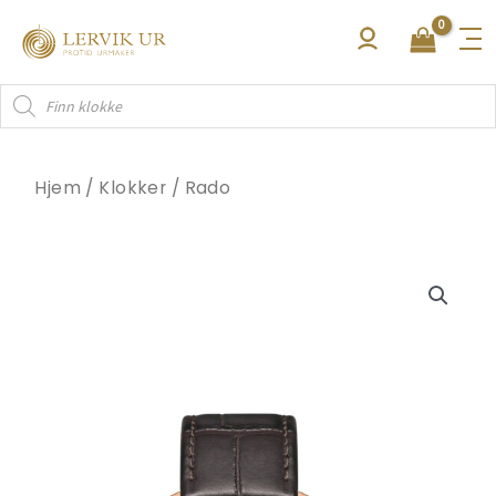
Hopp
rett
til
Products
innholdet
search
Hjem
/
Klokker
/
Rado