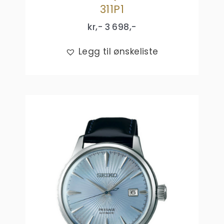
311P1
kr,-
3 698
,-
Legg til ønskeliste