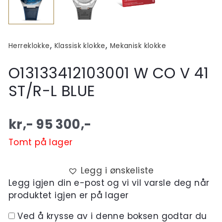
,
,
Herreklokke
Klassisk klokke
Mekanisk klokke
O13133412103001 W CO V 41
ST/R-L BLUE
kr,-
95 300
,-
Tomt på lager
Legg i ønskeliste
Legg igjen din e-post og vi vil varsle deg når
produktet igjen er på lager
Ved å krysse av i denne boksen godtar du