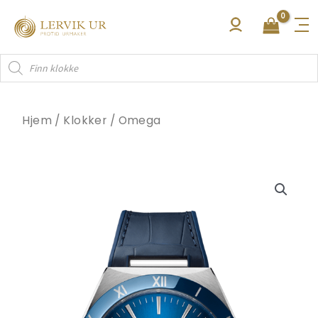
Hopp
rett
til
Products
innholdet
search
Hjem
/
Klokker
/
Omega