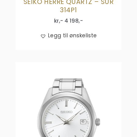
SEIKO HERRE QUARTZ – SUR
314P1
kr,-
4 198
,-
Legg til ønskeliste