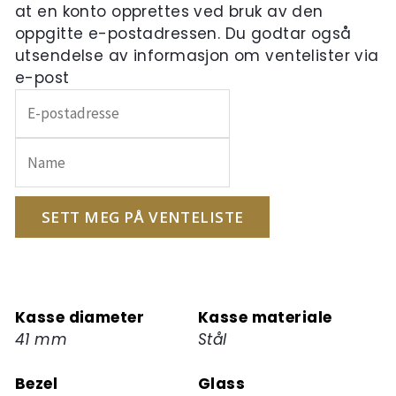
at en konto opprettes ved bruk av den
oppgitte e-postadressen. Du godtar også
utsendelse av informasjon om ventelister via
e-post
Skriv
inn
e-
postadressen
din
for
SETT MEG PÅ VENTELISTE
å
melde
deg
på
Kasse diameter
Kasse materiale
ventelisten
41 mm
Stål
for
dette
Bezel
Glass
produktet