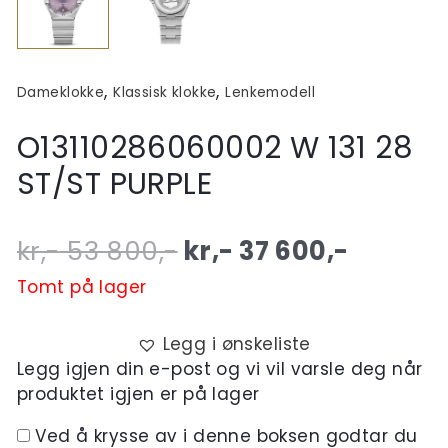
,
,
Dameklokke
Klassisk klokke
Lenkemodell
O13110286060002 W 131 28
ST/ST PURPLE
Original
Curren
kr,-
53 800
,-
kr,-
37 600
,-
price
price
Tomt på lager
was:
is:
Legg i ønskeliste
kr,- 53
kr,- 37
Legg igjen din e-post og vi vil varsle deg når
produktet igjen er på lager
800,-.
600,-.
Ved å krysse av i denne boksen godtar du