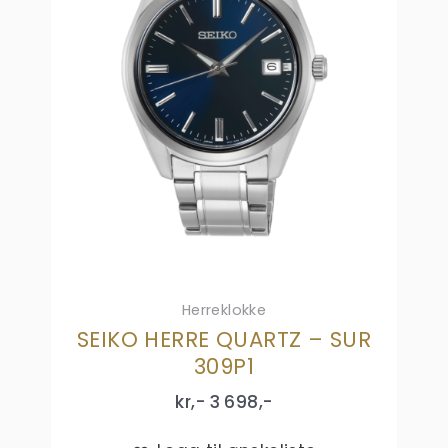
Herreklokke
SEIKO HERRE QUARTZ – SUR
309P1
kr,-
3 698
,-