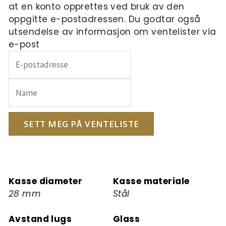
at en konto opprettes ved bruk av den
oppgitte e-postadressen. Du godtar også
utsendelse av informasjon om ventelister via
e-post
Skriv
inn
e-
postadressen
din
for
SETT MEG PÅ VENTELISTE
å
melde
deg
på
Kasse diameter
Kasse materiale
ventelisten
28 mm
Stål
for
dette
Avstand lugs
Glass
produktet