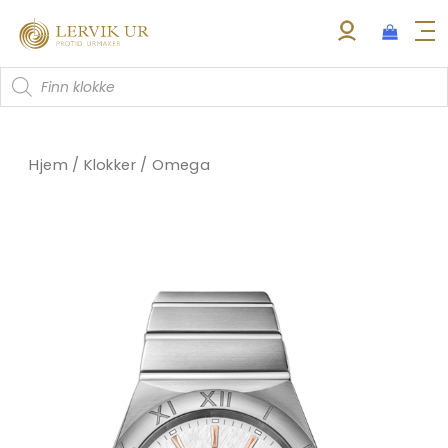
Hopp
rett
til
Products
innholdet
search
Hjem
/
Klokker
/
Omega