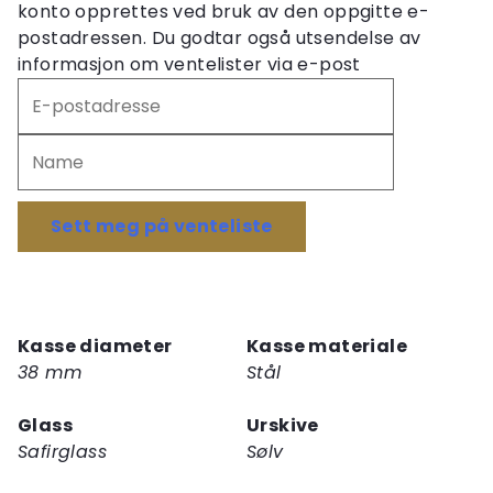
konto opprettes ved bruk av den oppgitte e-
postadressen. Du godtar også utsendelse av
informasjon om ventelister via e-post
Skriv
inn
e-
postadressen
din
for
Sett meg på venteliste
å
melde
deg
på
Kasse diameter
Kasse materiale
ventelisten
38 mm
Stål
for
dette
Glass
Urskive
produktet
Safirglass
Sølv