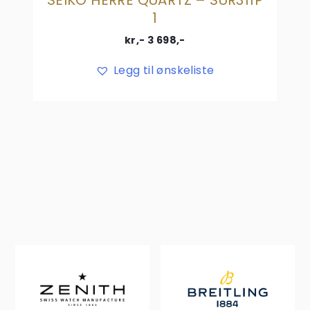
1
kr,-
3 698
,-
Legg til ønskeliste