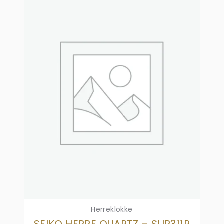
Herreklokke
SEIKO HERRE QUARTZ – SUR311P