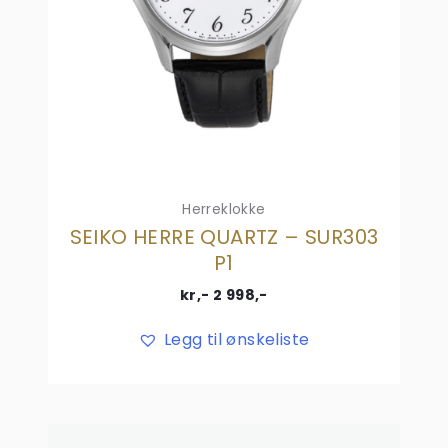
Herreklokke
SEIKO HERRE QUARTZ – SUR303
P1
kr,-
2 998
,-
Legg til ønskeliste