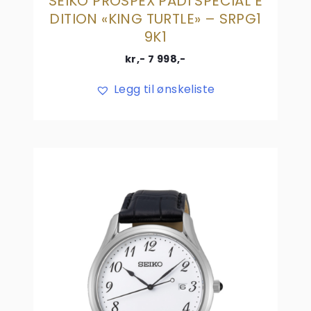
SEIKO PROSPEX PADI SPECIAL E
DITION «KING TURTLE» – SRPG1
9K1
kr,-
7 998
,-
Legg til ønskeliste