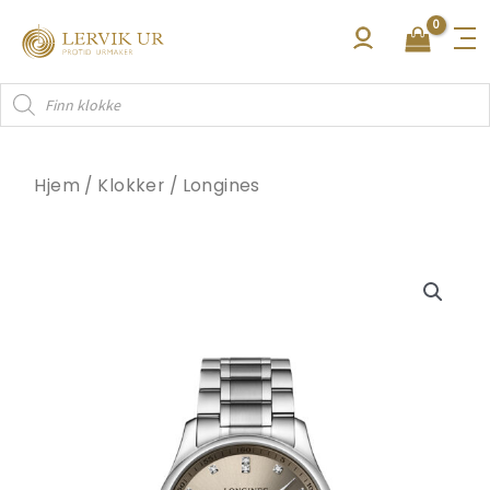
Hopp
rett
til
Products
innholdet
search
Hjem
/
Klokker
/
Longines