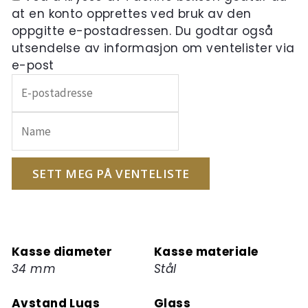
at en konto opprettes ved bruk av den
oppgitte e-postadressen. Du godtar også
utsendelse av informasjon om ventelister via
e-post
Skriv
inn
e-
postadressen
din
for
SETT MEG PÅ VENTELISTE
å
melde
deg
på
Kasse diameter
Kasse materiale
ventelisten
34 mm
Stål
for
dette
Avstand Lugs
Glass
produktet