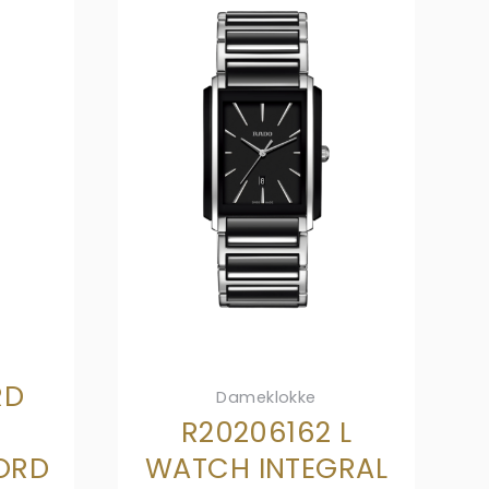
RD
Dameklokke
R20206162 L
ORD
WATCH INTEGRAL