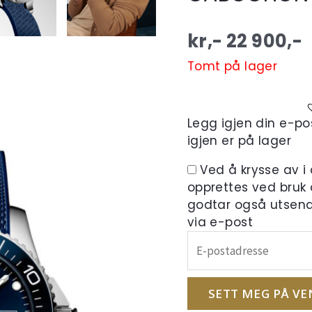
kr,-
22 900
,-
Tomt på lager
Legg igjen din e-pos
igjen er på lager
Ved å krysse av i
opprettes ved bruk
godtar også utsend
via e-post
Skriv
inn
e-
postadressen
SETT MEG PÅ VE
din