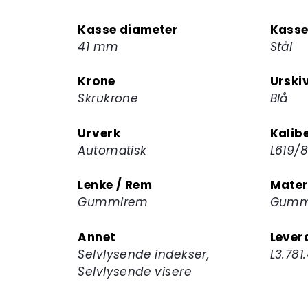
Kasse diameter
Kasse
41 mm
Stål
Krone
Urski
Skrukrone
Blå
Urverk
Kalib
Automatisk
L619/
Lenke / Rem
Mater
Gummirem
Gumm
Annet
Lever
Selvlysende indekser,
L3.781
Selvlysende visere