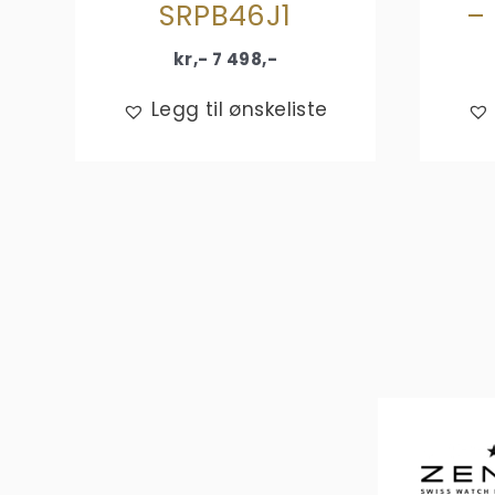
SRPB46J1
– 
kr,-
7 498
,-
Legg til ønskeliste