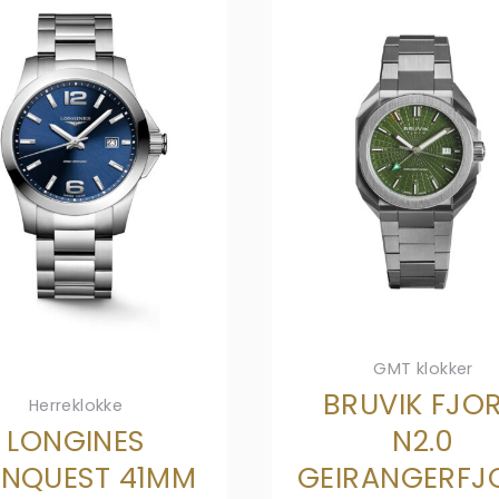
GMT klokker
BRUVIK FJO
Herreklokke
LONGINES
N2.0
NQUEST 41MM
GEIRANGERFJ