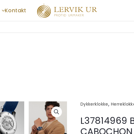
Kontakt
,
Dykkerklokke
Herreklokk
L37814969 B
CABOCHON