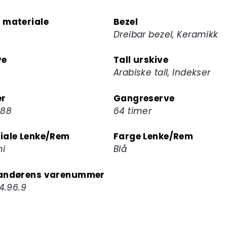
 materiale
Bezel
Dreibar bezel, Keramikk
ve
Tall urskive
Arabiske tall, Indekser
er
Gangreserve
888
64 timer
iale Lenke/Rem
Farge Lenke/Rem
i
Blå
andørens varenummer
.4.96.9