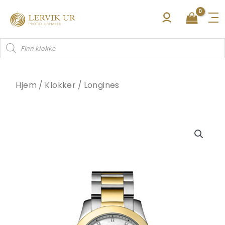
Hopp
rett
til
Products
innholdet
search
Hjem
/
Klokker
/
Longines