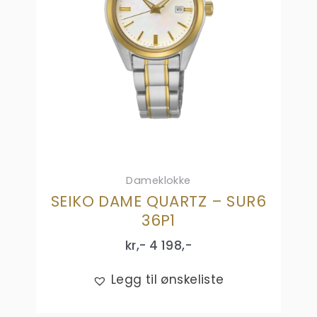
Dameklokke
SEIKO DAME QUARTZ – SUR6
36P1
kr,-
4 198
,-
Legg til ønskeliste