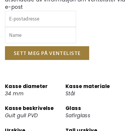
e-post
Skriv
inn
e-
postadressen
din
for
SETT MEG PÅ VENTELISTE
å
melde
deg
på
Kasse diameter
Kasse materiale
ventelisten
34 mm
Stål
for
dette
Kasse beskrivelse
Glass
produktet
Gult gull PVD
Safirglass
Urskive
Tall urskive