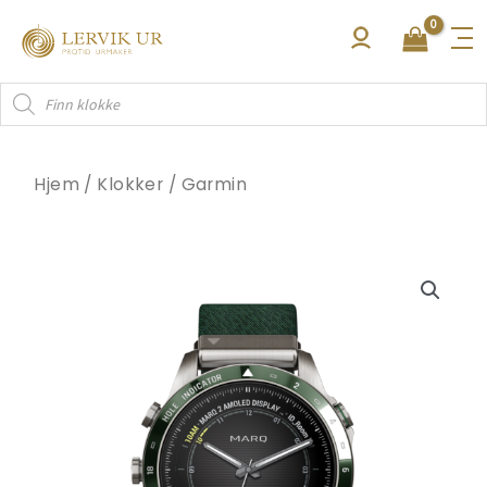
Hopp
rett
til
Products
innholdet
search
Hjem
/
Klokker
/
Garmin