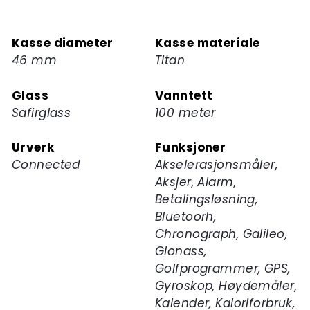
deg
på
Kasse diameter
Kasse materiale
ventelisten
46 mm
Titan
for
dette
Glass
Vanntett
produktet
Safirglass
100 meter
Urverk
Funksjoner
Connected
Akselerasjonsmåler,
Aksjer, Alarm,
Betalingsløsning,
Bluetoorh,
Chronograph, Galileo,
Glonass,
Golfprogrammer, GPS,
Gyroskop, Høydemåler,
Kalender, Kaloriforbruk,