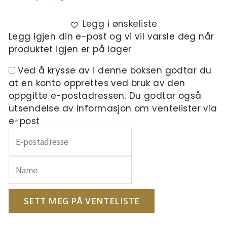
Legg i ønskeliste
Legg igjen din e-post og vi vil varsle deg når
produktet igjen er på lager
Ved å krysse av i denne boksen godtar du
at en konto opprettes ved bruk av den
oppgitte e-postadressen. Du godtar også
utsendelse av informasjon om ventelister via
e-post
Skriv
inn
e-
postadressen
din
for
SETT MEG PÅ VENTELISTE
å
melde