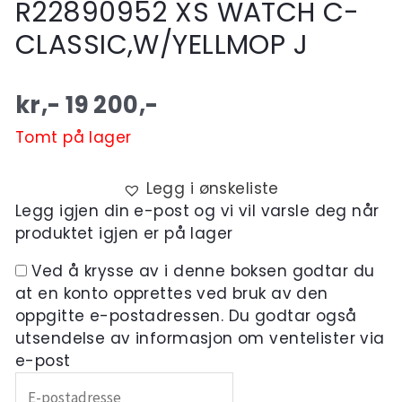
R22890952 XS WATCH C-
CLASSIC,W/YELLMOP J
kr,-
19 200
,-
Tomt på lager
Legg i ønskeliste
Legg igjen din e-post og vi vil varsle deg når
produktet igjen er på lager
Ved å krysse av i denne boksen godtar du
at en konto opprettes ved bruk av den
oppgitte e-postadressen. Du godtar også
utsendelse av informasjon om ventelister via
e-post
Skriv