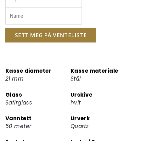
inn
e-
postadressen
din
for
SETT MEG PÅ VENTELISTE
å
melde
deg
på
Kasse diameter
Kasse materiale
ventelisten
21 mm
Stål
for
dette
Glass
Urskive
produktet
Safirglass
hvit
Vanntett
Urverk
50 meter
Quartz