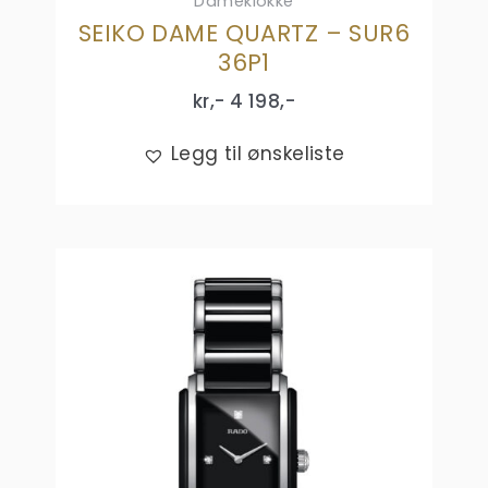
Dameklokke
SEIKO DAME QUARTZ – SUR6
36P1
kr,-
4 198
,-
Legg til ønskeliste