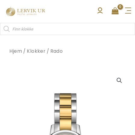
Hopp
rett
til
Products
innholdet
search
Hjem
/
Klokker
/
Rado