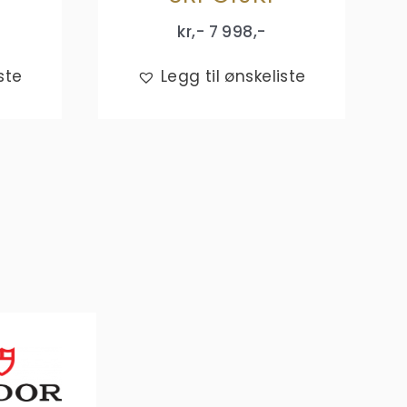
kr,-
7 998
,-
ste
Legg til ønskeliste