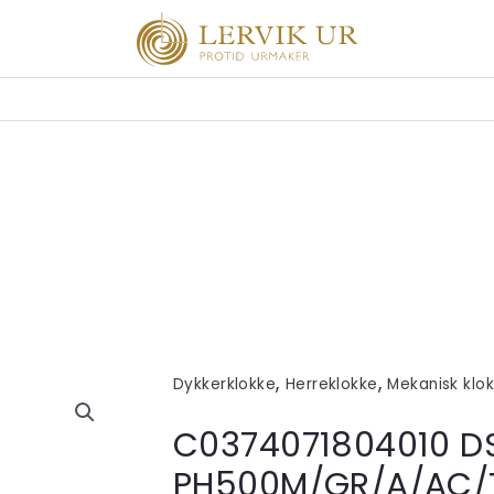
,
,
Dykkerklokke
Herreklokke
Mekanisk klo
C0374071804010 D
PH500M/GR/A/AC/T