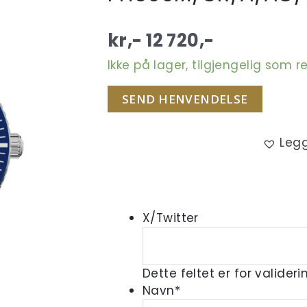
kr,-
12 720
,-
Ikke på lager, tilgjengelig som r
SEND HENVENDELSE
Legg
X/Twitter
Dette feltet er for valider
Navn
*