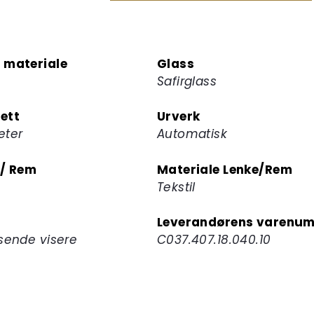
for
å
melde
 materiale
Glass
deg
Safirglass
på
ventelisten
ett
Urverk
for
eter
Automatisk
dette
produktet
 / Rem
Materiale Lenke/Rem
Tekstil
Leverandørens varenu
sende visere
C037.407.18.040.10