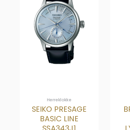
Herreklokke
SEIKO PRESAGE
B
BASIC LINE
SSA343J1
L