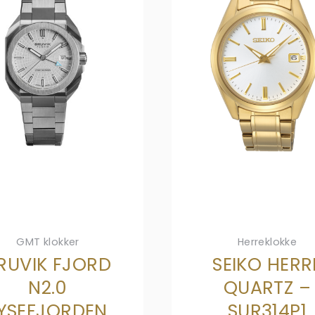
GMT klokker
Herreklokke
RUVIK FJORD
SEIKO HERR
N2.0
QUARTZ –
YSEFJORDEN
SUR314P1