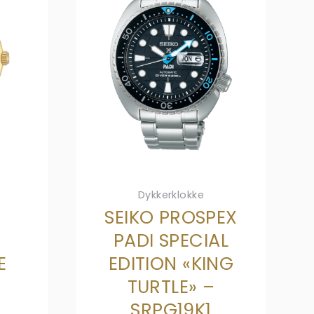
Dykkerklokke
SEIKO PROSPEX
PADI SPECIAL
E
EDITION «KING
TURTLE» –
SRPG19K1