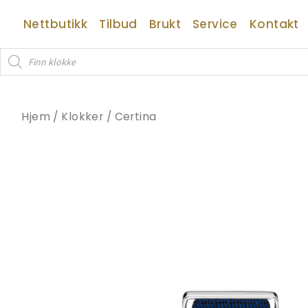
Hopp
Nettbutikk
Tilbud
Brukt
Service
Kontakt
rett
til
Products
innholdet
search
Hjem
/
Klokker
/
Certina