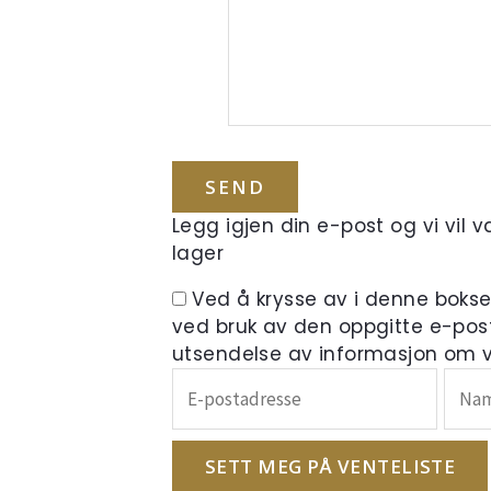
Legg igjen din e-post og vi vil 
lager
Ved å krysse av i denne boks
ved bruk av den oppgitte e-pos
utsendelse av informasjon om ve
Skriv
inn
e-
postadressen
SETT MEG PÅ VENTELISTE
din