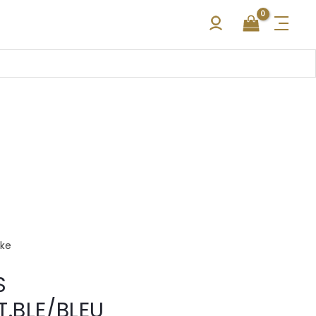
kke
S
.BLE/BLEU