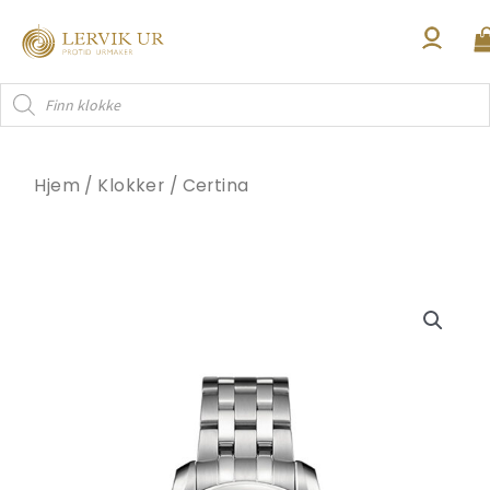
Hopp
rett
til
Products
innholdet
search
Hjem
/
Klokker
/
Certina