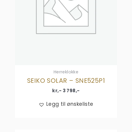
Herreklokke
SEIKO SOLAR – SNE525P1
kr,-
3 798
,-
Legg til ønskeliste