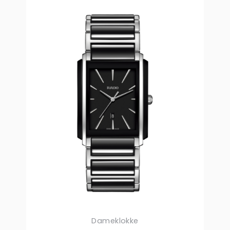
Dameklokke