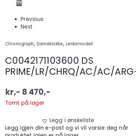
Previous
Next
,
,
Chronograph
Dameklokke
Lenkemodell
C0042171103600 DS
PRIME/LR/CHRQ/AC/AC/ARG
kr,-
8 470
,-
Tomt på lager
Legg i ønskeliste
Legg igjen din e-post og vi vil varsle deg når
produktet igjen er på lager