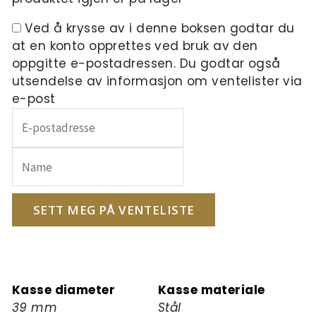
Ved å krysse av i denne boksen godtar du
at en konto opprettes ved bruk av den
oppgitte e-postadressen. Du godtar også
utsendelse av informasjon om ventelister via
e-post
Skriv
inn
e-
postadressen
din
for
SETT MEG PÅ VENTELISTE
å
melde
deg
på
Kasse diameter
Kasse materiale
ventelisten
39 mm
Stål
for