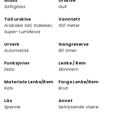
Glass
Urskive
Safirglass
Gull
Tall urskive
Vanntett
Arabiske tall, Indekser,
100 meter
Super-LumiNova
Urverk
Gangreserve
Automatisk
80 timer
Funksjoner
Lenke / Rem
Dato
Skinnrem
Materiale Lenke/Rem
Farge Lenke/Rem
Kalv
Brun
Lås
Annet
Spenne
Selvlysende visere