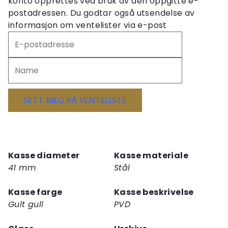
konto opprettes ved bruk av den oppgitte e-
postadressen. Du godtar også utsendelse av
informasjon om ventelister via e-post
Skriv
inn
e-
postadressen
din
for
SETT MEG PÅ VENTELISTE
å
melde
deg
på
Kasse diameter
Kasse materiale
ventelisten
41 mm
Stål
for
dette
Kasse farge
Kasse beskrivelse
produktet
Gult gull
PVD