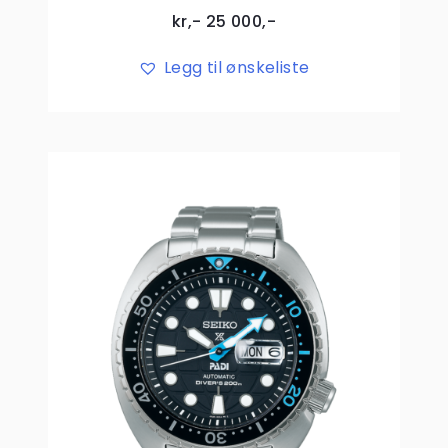
kr,-
25 000
,-
Legg til ønskeliste