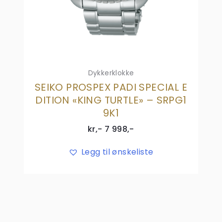
Dykkerklokke
SEIKO PROSPEX PADI SPECIAL E
DITION «KING TURTLE» – SRPG1
9K1
kr,-
7 998
,-
Legg til ønskeliste