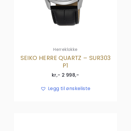
Herreklokke
SEIKO HERRE QUARTZ – SUR303
P1
kr,-
2 998
,-
Legg til ønskeliste