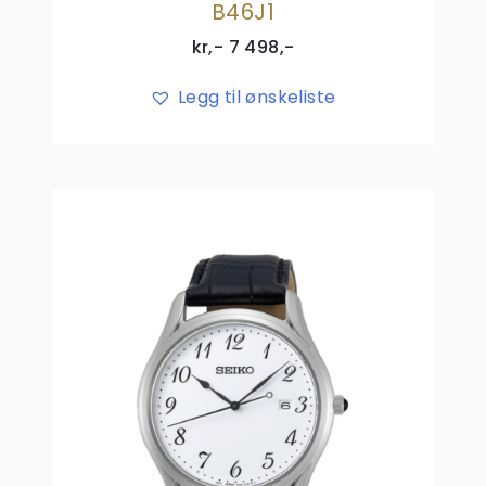
B46J1
kr,-
7 498
,-
Legg til ønskeliste