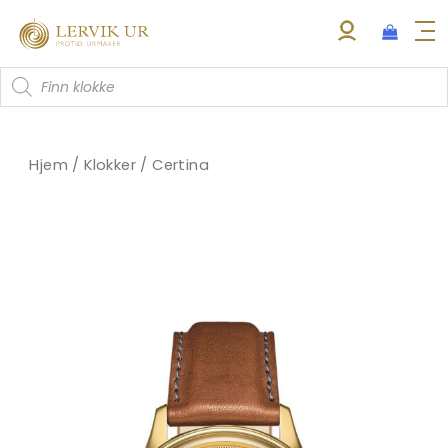
Hopp
rett
til
Products
innholdet
search
Hjem
/
Klokker
/
Certina