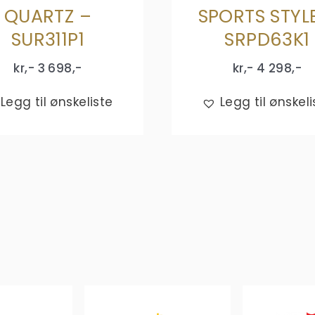
QUARTZ –
SPORTS STYL
SUR311P1
SRPD63K1
kr,-
3 698
,-
kr,-
4 298
,-
Legg til ønskeliste
Legg til ønskeli