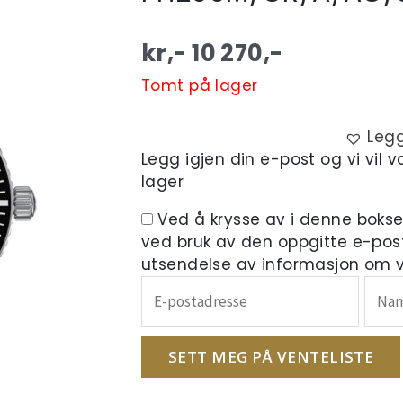
kr,-
10 270
,-
Tomt på lager
Legg
Legg igjen din e-post og vi vil 
lager
Ved å krysse av i denne boks
ved bruk av den oppgitte e-pos
utsendelse av informasjon om ve
Skriv
inn
e-
postadressen
SETT MEG PÅ VENTELISTE
din
for