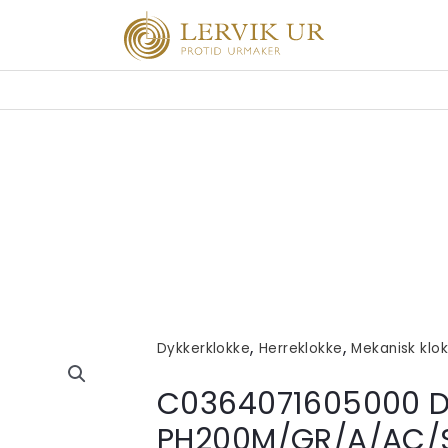
,
,
Dykkerklokke
Herreklokke
Mekanisk klo
C0364071605000 
PH200M/GR/A/AC/S