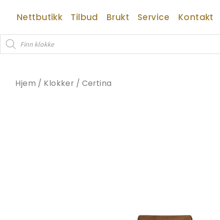
Hopp
Nettbutikk
Tilbud
Brukt
Service
Kontakt
rett
til
Products
innholdet
search
Hjem
/
Klokker
/
Certina