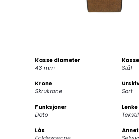
Kasse diameter
Kasse
43 mm
Stål
Krone
Urski
Skrukrone
Sort
Funksjoner
Lenke
Dato
Tekstil
Lås
Annet
Foldespenne
Selvly