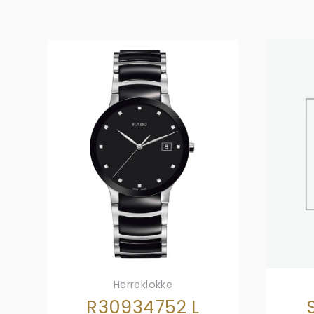
Herreklokke
R30934752 L