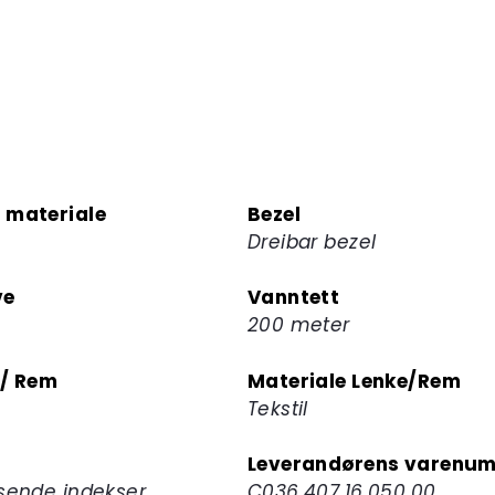
å
melde
deg
på
ventelisten
for
dette
 materiale
Bezel
produktet
Dreibar bezel
ve
Vanntett
200 meter
 / Rem
Materiale Lenke/Rem
Tekstil
Leverandørens varenu
sende indekser,
C036.407.16.050.00