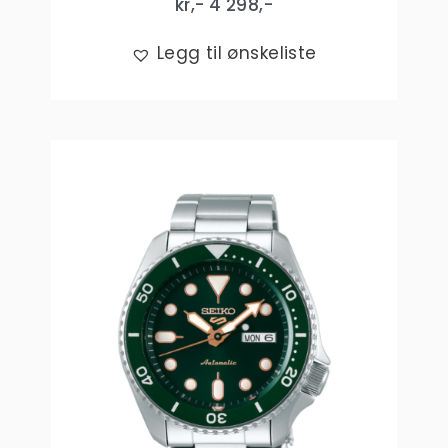
kr,-
4 298
,-
Legg til ønskeliste