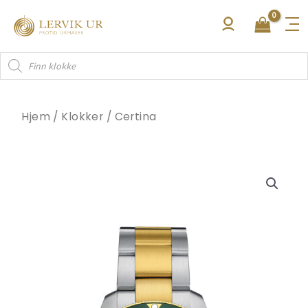
Hopp
rett
til
Products
innholdet
search
Hjem
/
Klokker
/
Certina