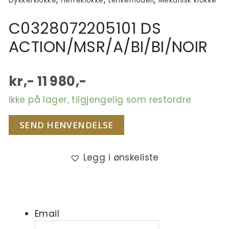
Dykkerklokke
Herreklokke
Lenkemodell
Mekanisk klokke
C0328072205101 DS
ACTION/MSR/A/BI/BI/NOIR
kr,-
11 980
,-
Ikke på lager, tilgjengelig som restordre
SEND HENVENDELSE
Legg i ønskeliste
Email