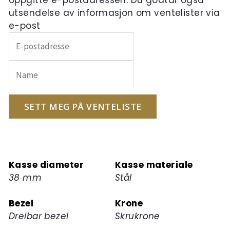
utsendelse av informasjon om ventelister via
e-post
Skriv
inn
e-
postadressen
din
for
SETT MEG PÅ VENTELISTE
å
melde
deg
på
Kasse diameter
Kasse materiale
ventelisten
38 mm
Stål
for
dette
Bezel
Krone
produktet
Dreibar bezel
Skrukrone