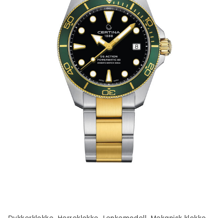
,
,
,