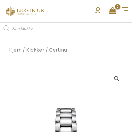
Hopp
rett
til
Products
innholdet
search
Hjem
/
Klokker
/
Certina