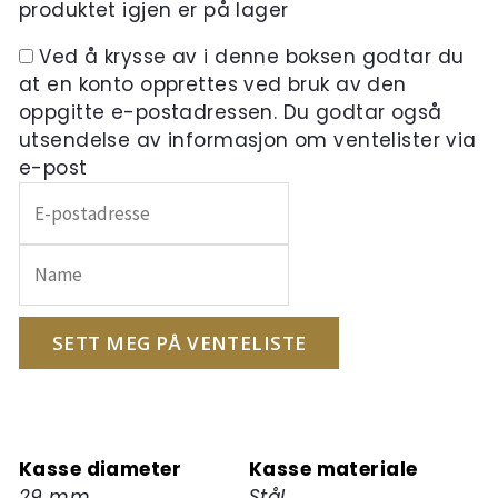
produktet igjen er på lager
Ved å krysse av i denne boksen godtar du
at en konto opprettes ved bruk av den
oppgitte e-postadressen. Du godtar også
utsendelse av informasjon om ventelister via
e-post
Skriv
inn
e-
postadressen
din
for
SETT MEG PÅ VENTELISTE
å
melde
deg
på
Kasse diameter
Kasse materiale
ventelisten
29 mm
Stål