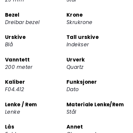
for
dette
Bezel
Krone
produktet
Dreibar bezel
Skrukrone
Urskive
Tall urskive
Blå
Indekser
Vanntett
Urverk
200 meter
Quartz
Kaliber
Funksjoner
F04.412
Dato
Lenke / Rem
Materiale Lenke/Rem
Lenke
Stål
Lås
Annet