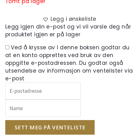
Tomt på lager
Legg i ønskeliste
Legg igjen din e-post og vi vil varsle deg når
produktet igjen er på lager
Ved å krysse av i denne boksen godtar du
at en konto opprettes ved bruk av den
oppgitte e-postadressen. Du godtar også
utsendelse av informasjon om ventelister via
e-post
Skriv
inn
e-
postadressen
din
for
SETT MEG PÅ VENTELISTE
å