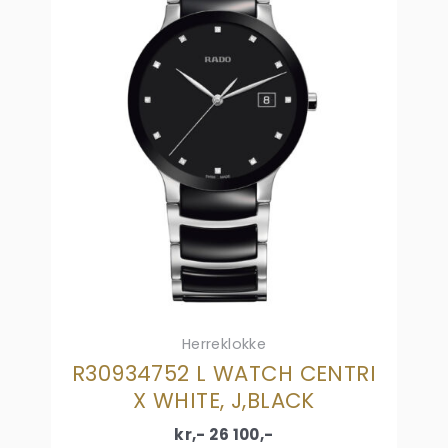
Herreklokke
R30934752 L WATCH CENTRI
X WHITE, J,BLACK
kr,-
26 100
,-