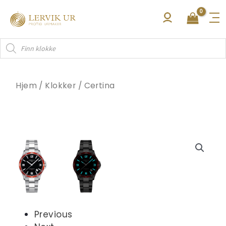
Hopp
rett
til
Products
innholdet
search
Hjem
/
Klokker
/
Certina
Previous