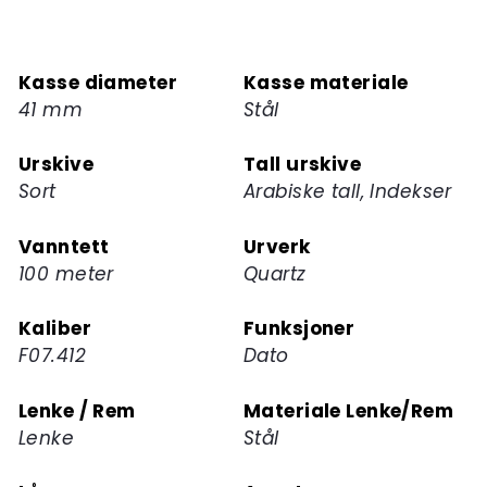
melde
deg
på
Kasse diameter
Kasse materiale
ventelisten
41 mm
Stål
for
dette
Urskive
Tall urskive
produktet
Sort
Arabiske tall, Indekser
Vanntett
Urverk
100 meter
Quartz
Kaliber
Funksjoner
F07.412
Dato
Lenke / Rem
Materiale Lenke/Rem
Lenke
Stål