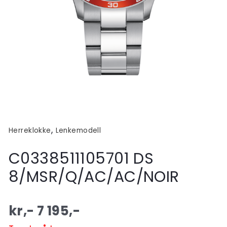
,
Herreklokke
Lenkemodell
C0338511105701 DS
8/MSR/Q/AC/AC/NOIR
kr,-
7 195
,-