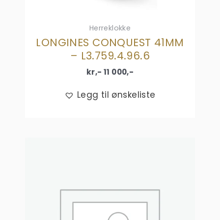
Herreklokke
LONGINES CONQUEST 41MM
– L3.759.4.96.6
kr,-
11 000
,-
Legg til ønskeliste