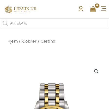
Hopp
rett
til
Products
innholdet
search
Hjem
/
Klokker
/
Certina