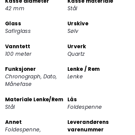
Kasse diameter
Kasse materiale
ventelisten
42 mm
Stål
for
dette
Glass
Urskive
produktet
Safirglass
Sølv
Vanntett
Urverk
100 meter
Quartz
Funksjoner
Lenke / Rem
Chronograph, Dato,
Lenke
Månefase
Materiale Lenke/Rem
Lås
Stål
Foldespenne
Annet
Leverandørens
Foldespenne,
varenummer