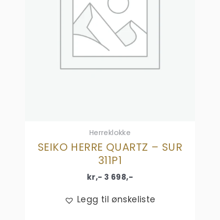
Herreklokke
SEIKO HERRE QUARTZ – SUR
311P1
kr,-
3 698
,-
Legg til ønskeliste