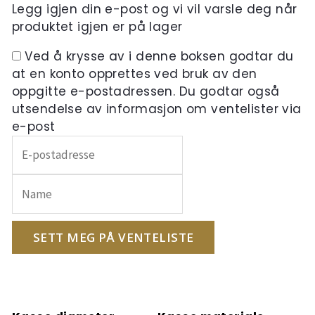
Legg igjen din e-post og vi vil varsle deg når
produktet igjen er på lager
Ved å krysse av i denne boksen godtar du
at en konto opprettes ved bruk av den
oppgitte e-postadressen. Du godtar også
utsendelse av informasjon om ventelister via
e-post
Skriv
inn
e-
postadressen
din
for
SETT MEG PÅ VENTELISTE
å
melde
deg
på