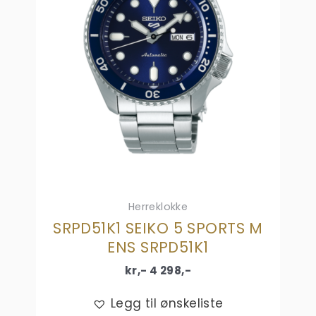
Herreklokke
SRPD51K1 SEIKO 5 SPORTS M
ENS SRPD51K1
kr,-
4 298
,-
Legg til ønskeliste