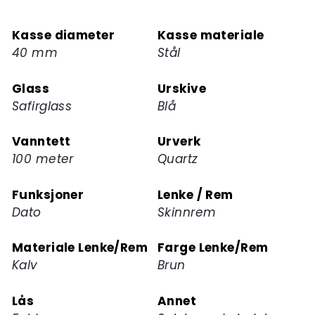
deg
på
Kasse diameter
Kasse materiale
ventelisten
40 mm
Stål
for
dette
Glass
Urskive
produktet
Safirglass
Blå
Vanntett
Urverk
100 meter
Quartz
Funksjoner
Lenke / Rem
Dato
Skinnrem
Materiale Lenke/Rem
Farge Lenke/Rem
Kalv
Brun
Lås
Annet