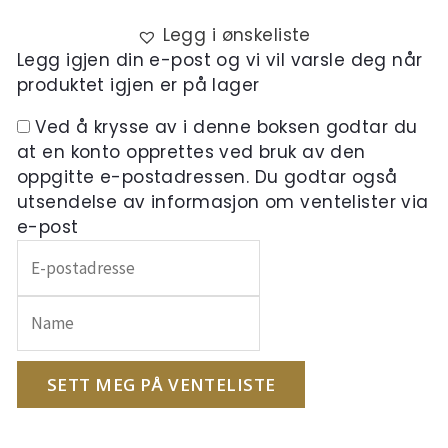
Legg i ønskeliste
Legg igjen din e-post og vi vil varsle deg når
produktet igjen er på lager
Ved å krysse av i denne boksen godtar du
at en konto opprettes ved bruk av den
oppgitte e-postadressen. Du godtar også
utsendelse av informasjon om ventelister via
e-post
Skriv
inn
e-
postadressen
din
for
SETT MEG PÅ VENTELISTE
å
melde