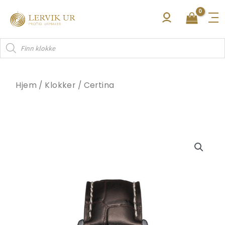
Hopp
rett
til
Products
innholdet
search
Hjem
/
Klokker
/
Certina