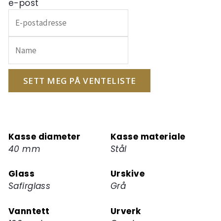
e-post
Skriv
inn
e-
postadressen
din
for
SETT MEG PÅ VENTELISTE
å
melde
deg
på
Kasse diameter
Kasse materiale
ventelisten
40 mm
Stål
for
dette
Glass
Urskive
produktet
Safirglass
Grå
Vanntett
Urverk