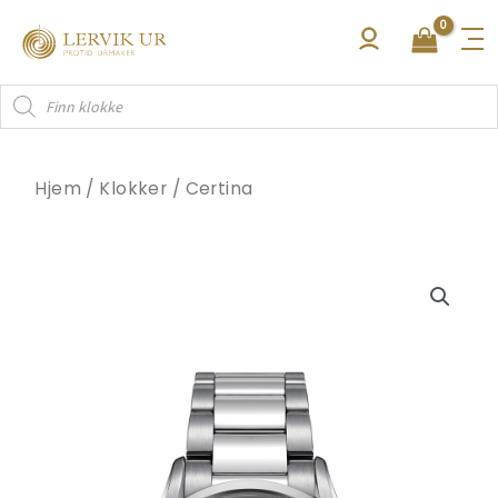
Hopp
rett
til
Products
innholdet
search
Hjem
/
Klokker
/
Certina