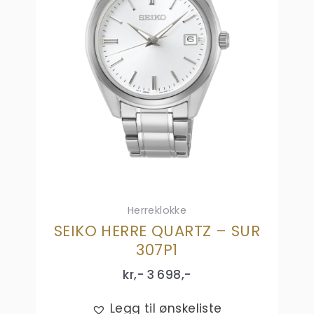
Herreklokke
SEIKO HERRE QUARTZ – SUR
307P1
kr,-
3 698
,-
Legg til ønskeliste