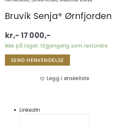
Herreklokke
Lenkemodell
Mekanisk klokke
Bruvik Senja® Ørnfjorden
kr,-
17 000
,-
Ikke på lager, tilgjengelig som restordre
SEND HENVENDELSE
Legg i ønskeliste
LinkedIn