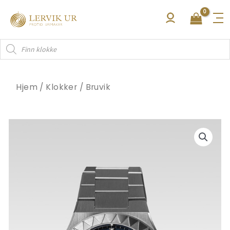
Hopp
rett
til
Products
innholdet
search
Hjem
/
Klokker
/
Bruvik