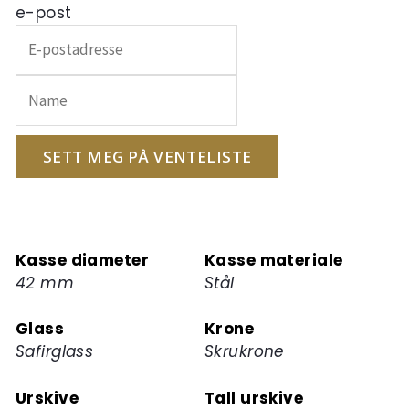
e-post
Skriv
inn
e-
postadressen
din
for
SETT MEG PÅ VENTELISTE
å
melde
deg
på
Kasse diameter
Kasse materiale
ventelisten
42 mm
Stål
for
dette
Glass
Krone
produktet
Safirglass
Skrukrone
Urskive
Tall urskive