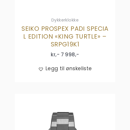
Dykkerklokke
SEIKO PROSPEX PADI SPECIA
L EDITION «KING TURTLE» –
SRPG19K1
kr,-
7 998
,-
Legg til ønskeliste