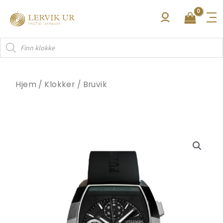
Hopp
rett
til
Products
innholdet
search
Hjem
/
Klokker
/
Bruvik