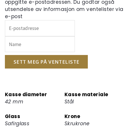
oppgitte e-postadressen. Du godtar også
utsendelse av informasjon om ventelister via
e-post
Skriv
inn
e-
postadressen
din
for
SETT MEG PÅ VENTELISTE
å
melde
deg
på
Kasse diameter
Kasse materiale
ventelisten
42 mm
Stål
for
dette
Glass
Krone
produktet
Safirglass
Skrukrone