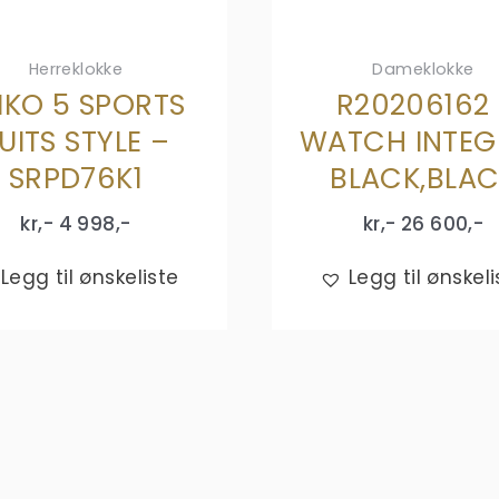
Herreklokke
Dameklokke
IKO 5 SPORTS
R20206162 
UITS STYLE –
WATCH INTEG
SRPD76K1
BLACK,BLA
kr,-
4 998
,-
kr,-
26 600
,-
Legg til ønskeliste
Legg til ønskeli