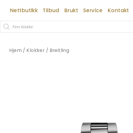
Hopp
Nettbutikk
Tilbud
Brukt
Service
Kontakt
rett
til
Products
innholdet
search
Hjem
/
Klokker
/
Breitling