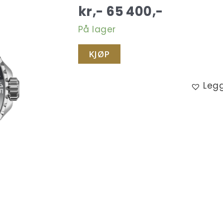
kr,-
65 400
,-
På lager
KJØP
Legg