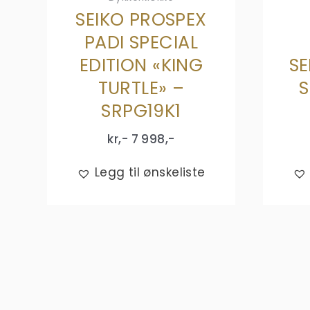
SEIKO PROSPEX
PADI SPECIAL
EDITION «KING
SE
TURTLE» –
S
SRPG19K1
kr,-
7 998
,-
Legg til ønskeliste