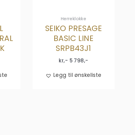
Herreklokke
L
SEIKO PRESAGE
RAL
BASIC LINE
CK
SRPB43J1
kr,-
5 798
,-
ste
Legg til ønskeliste