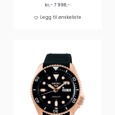
kr,-
7 998
,-
Legg til ønskeliste