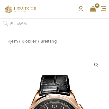
Hopp
rett
til
Products
innholdet
search
Hjem
/
Klokker
/
Breitling