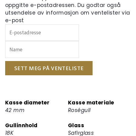
oppgitte e-postadressen. Du godtar også
utsendelse av informasjon om ventelister via
e-post
Skriv
inn
e-
postadressen
din
for
SETT MEG PÅ VENTELISTE
å
melde
deg
på
Kasse diameter
Kasse materiale
ventelisten
42 mm
Roségull
for
dette
Gullinnhold
Glass
produktet
18K
Safirglass