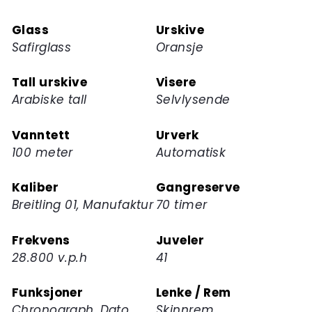
dette
Glass
Urskive
produktet
Safirglass
Oransje
Tall urskive
Visere
Arabiske tall
Selvlysende
Vanntett
Urverk
100 meter
Automatisk
Kaliber
Gangreserve
Breitling 01, Manufaktur
70 timer
Frekvens
Juveler
28.800 v.p.h
41
Funksjoner
Lenke / Rem
Chronograph, Dato
Skinnrem