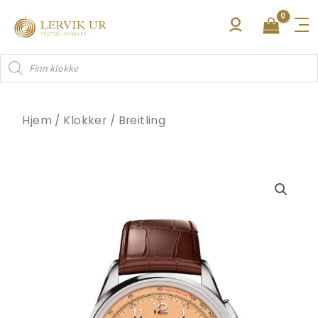
Hopp
rett
til
Products
innholdet
search
Hjem
/
Klokker
/
Breitling