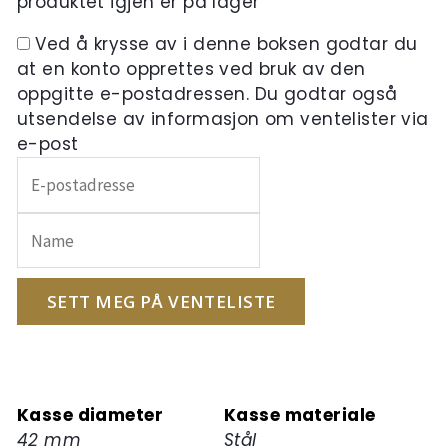
produktet igjen er på lager
Ved å krysse av i denne boksen godtar du
at en konto opprettes ved bruk av den
oppgitte e-postadressen. Du godtar også
utsendelse av informasjon om ventelister via
e-post
Skriv
inn
e-
postadressen
din
for
SETT MEG PÅ VENTELISTE
å
melde
deg
på
Kasse diameter
Kasse materiale
ventelisten
42 mm
Stål
for