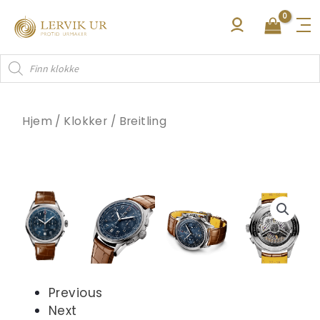
Hopp
rett
til
Products
innholdet
search
Hjem
/
Klokker
/
Breitling
Previous
Next