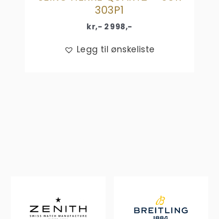
303P1
kr,-
2 998
,-
Legg til ønskeliste