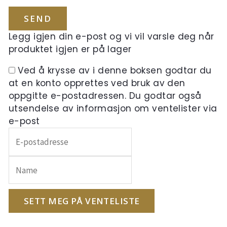
Legg igjen din e-post og vi vil varsle deg når
produktet igjen er på lager
Ved å krysse av i denne boksen godtar du
at en konto opprettes ved bruk av den
oppgitte e-postadressen. Du godtar også
utsendelse av informasjon om ventelister via
e-post
Skriv
inn
e-
postadressen
din
for
SETT MEG PÅ VENTELISTE
å
melde