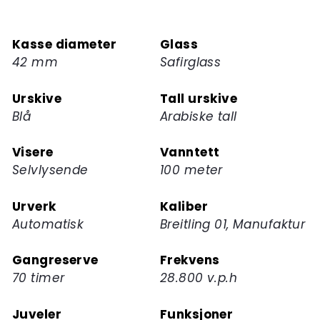
deg
på
Kasse diameter
Glass
ventelisten
42 mm
Safirglass
for
dette
Urskive
Tall urskive
produktet
Blå
Arabiske tall
Visere
Vanntett
Selvlysende
100 meter
Urverk
Kaliber
Automatisk
Breitling 01, Manufaktur
Gangreserve
Frekvens
70 timer
28.800 v.p.h
Juveler
Funksjoner