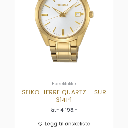
Herreklokke
SEIKO HERRE QUARTZ – SUR
314P1
kr,-
4 198
,-
Legg til ønskeliste