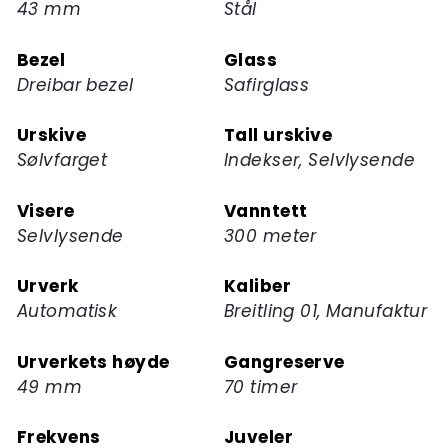
43 mm
Stål
for
dette
Bezel
Glass
produktet
Dreibar bezel
Safirglass
Urskive
Tall urskive
Sølvfarget
Indekser, Selvlysende
Visere
Vanntett
Selvlysende
300 meter
Urverk
Kaliber
Automatisk
Breitling 01, Manufaktur
Urverkets høyde
Gangreserve
49 mm
70 timer
Frekvens
Juveler