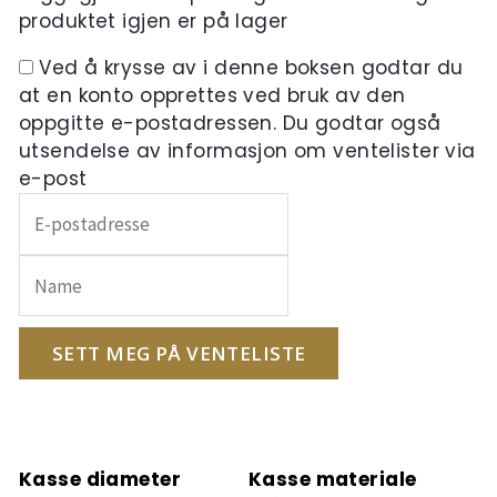
produktet igjen er på lager
Ved å krysse av i denne boksen godtar du
at en konto opprettes ved bruk av den
oppgitte e-postadressen. Du godtar også
utsendelse av informasjon om ventelister via
e-post
Skriv
inn
e-
postadressen
din
for
SETT MEG PÅ VENTELISTE
å
melde
deg
på
Kasse diameter
Kasse materiale
ventelisten