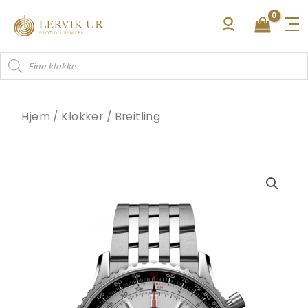
Hopp
rett
til
Products
innholdet
search
Hjem
/
Klokker
/
Breitling