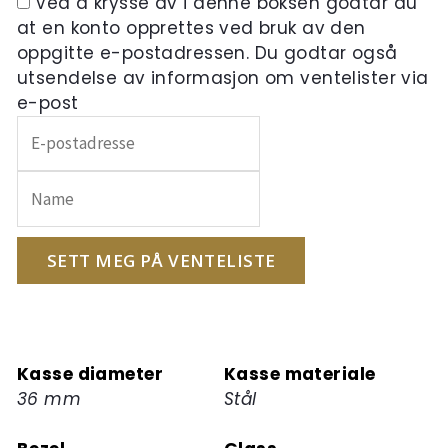
Ved å krysse av i denne boksen godtar du
at en konto opprettes ved bruk av den
oppgitte e-postadressen. Du godtar også
utsendelse av informasjon om ventelister via
e-post
Skriv
inn
e-
postadressen
din
for
SETT MEG PÅ VENTELISTE
å
melde
deg
på
Kasse diameter
Kasse materiale
ventelisten
36 mm
Stål
for
dette