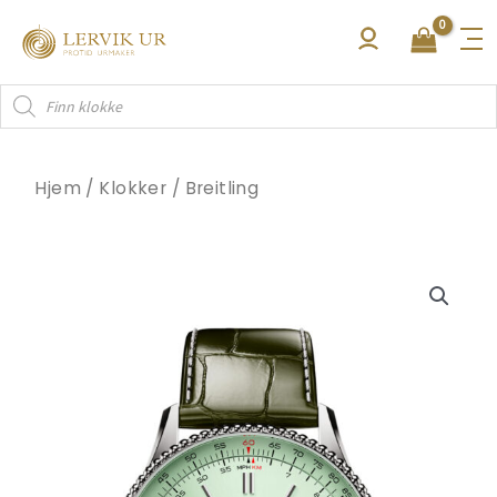
Hopp
rett
til
Products
innholdet
search
Hjem
/
Klokker
/
Breitling