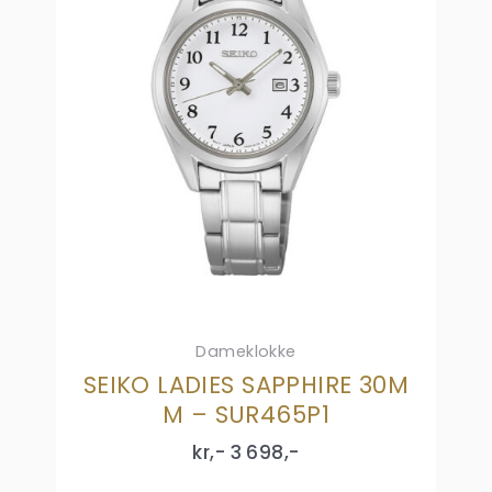
Dameklokke
SEIKO LADIES SAPPHIRE 30M
M – SUR465P1
kr,-
3 698
,-