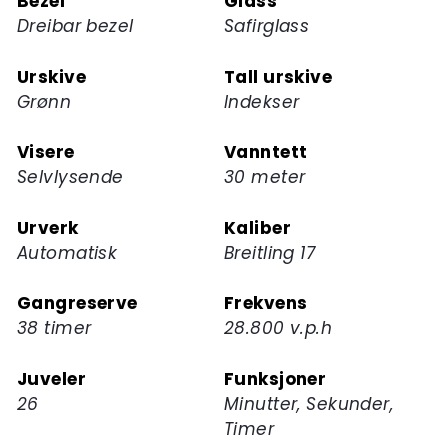
Bezel
Glass
produktet
Dreibar bezel
Safirglass
Urskive
Tall urskive
Grønn
Indekser
Visere
Vanntett
Selvlysende
30 meter
Urverk
Kaliber
Automatisk
Breitling 17
Gangreserve
Frekvens
38 timer
28.800 v.p.h
Juveler
Funksjoner
26
Minutter, Sekunder,
Timer