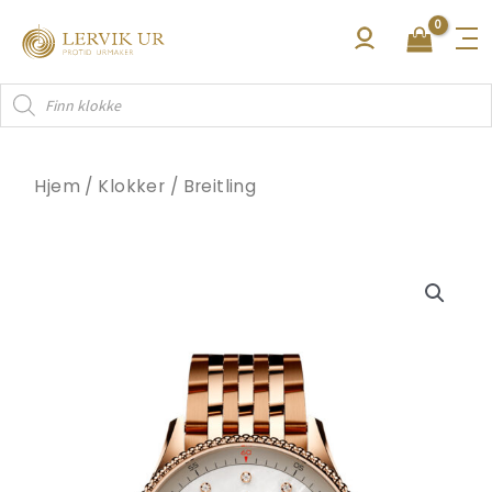
Hopp
rett
til
Products
innholdet
search
Hjem
/
Klokker
/
Breitling