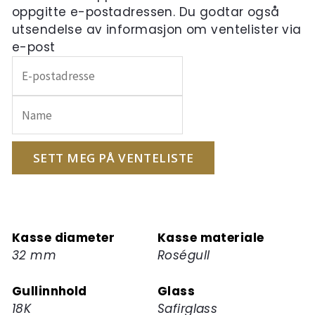
oppgitte e-postadressen. Du godtar også
utsendelse av informasjon om ventelister via
e-post
Skriv
inn
e-
postadressen
din
for
SETT MEG PÅ VENTELISTE
å
melde
deg
på
Kasse diameter
Kasse materiale
ventelisten
32 mm
Roségull
for
dette
Gullinnhold
Glass
produktet
18K
Safirglass