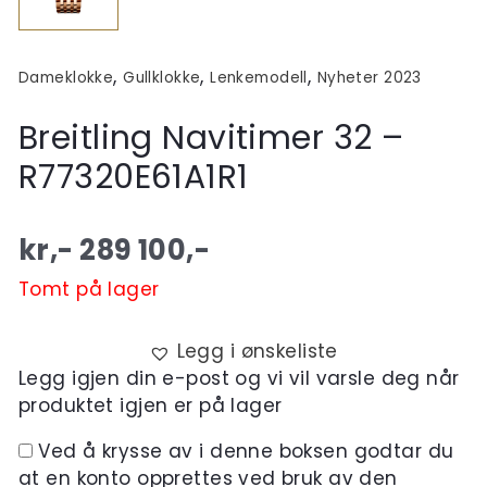
,
,
,
Dameklokke
Gullklokke
Lenkemodell
Nyheter 2023
Breitling Navitimer 32 –
R77320E61A1R1
kr,-
289 100
,-
Tomt på lager
Legg i ønskeliste
Legg igjen din e-post og vi vil varsle deg når
produktet igjen er på lager
Ved å krysse av i denne boksen godtar du
at en konto opprettes ved bruk av den