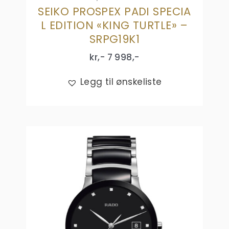
SEIKO PROSPEX PADI SPECIA
L EDITION «KING TURTLE» –
SRPG19K1
kr,-
7 998
,-
Legg til ønskeliste