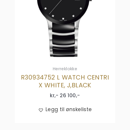
Herreklokke
R30934752 L WATCH CENTRI
X WHITE, J,BLACK
kr,-
26 100
,-
Legg til ønskeliste