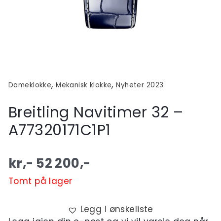
,
,
Dameklokke
Mekanisk klokke
Nyheter 2023
Breitling Navitimer 32 –
A77320171C1P1
kr,-
52 200
,-
Tomt på lager
Legg i ønskeliste