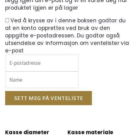
Legg igjen din e-post og vi vil varsle deg når
produktet igjen er på lager
Ved å krysse av i denne boksen godtar du
at en konto opprettes ved bruk av den
oppgitte e-postadressen. Du godtar også
utsendelse av informasjon om ventelister via
e-post
Skriv
inn
e-
postadressen
din
for
SETT MEG PÅ VENTELISTE
å
melde
deg
på
Kasse diameter
Kasse materiale
ventelisten