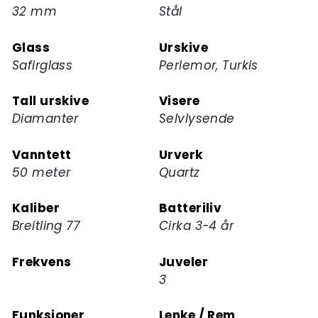
32 mm
Stål
for
dette
Glass
Urskive
produktet
Safirglass
Perlemor, Turkis
Tall urskive
Visere
Diamanter
Selvlysende
Vanntett
Urverk
50 meter
Quartz
Kaliber
Batteriliv
Breitling 77
Cirka 3-4 år
Frekvens
Juveler
3
Funksjoner
Lenke / Rem