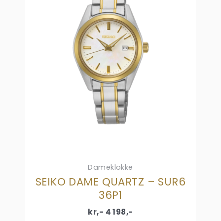
Dameklokke
SEIKO DAME QUARTZ – SUR6
36P1
kr,-
4 198
,-