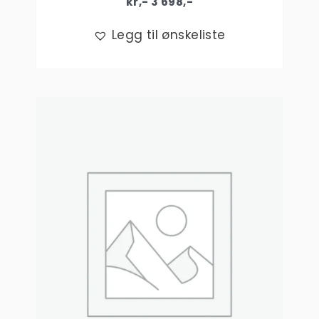
kr,-
3 698
,-
Legg til ønskeliste