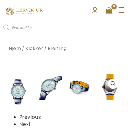
Hopp
rett
til
Products
innholdet
search
Hjem
/
Klokker
/
Breitling
Previous
Next