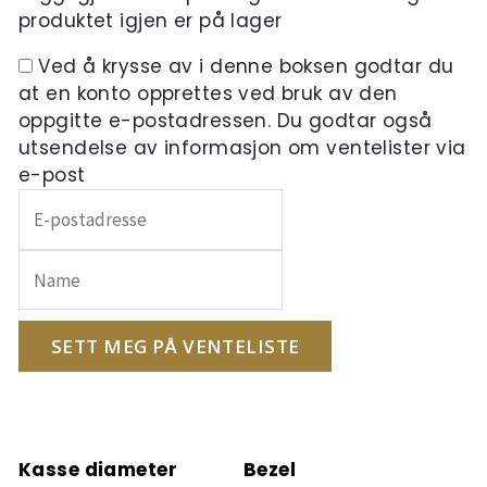
produktet igjen er på lager
Ved å krysse av i denne boksen godtar du
at en konto opprettes ved bruk av den
oppgitte e-postadressen. Du godtar også
utsendelse av informasjon om ventelister via
e-post
Skriv
inn
e-
postadressen
din
for
SETT MEG PÅ VENTELISTE
å
melde
deg
på
Kasse diameter
Bezel
ventelisten