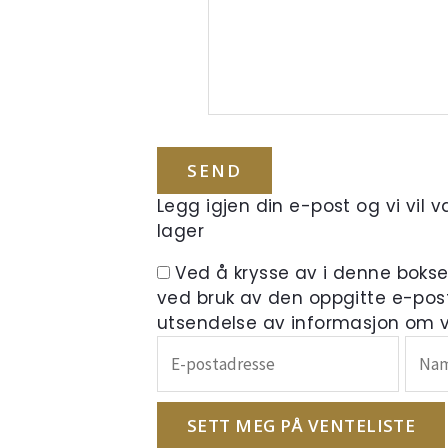
Legg igjen din e-post og vi vil 
lager
Ved å krysse av i denne boks
ved bruk av den oppgitte e-pos
utsendelse av informasjon om ve
Skriv
inn
e-
postadressen
SETT MEG PÅ VENTELISTE
din