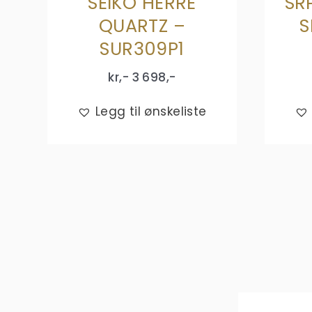
SEIKO HERRE
SR
QUARTZ –
S
SUR309P1
kr,-
3 698
,-
Legg til ønskeliste