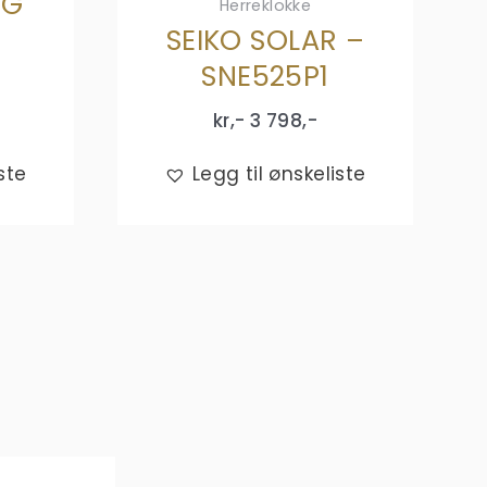
NG
Herreklokke
SEIKO SOLAR –
SNE525P1
kr,-
3 798
,-
ste
Legg til ønskeliste