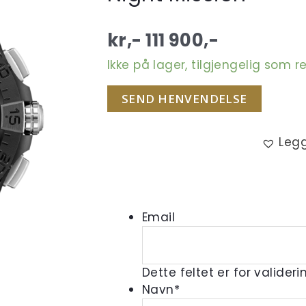
kr,-
111 900
,-
Ikke på lager, tilgjengelig som r
SEND HENVENDELSE
Legg
Email
Dette feltet er for valider
Navn
*