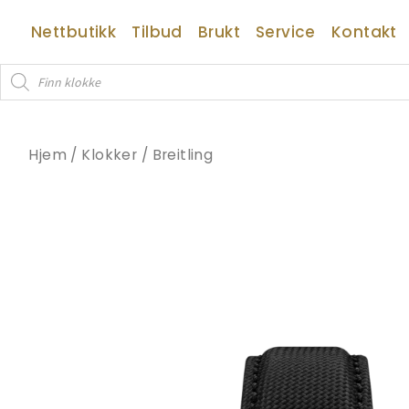
Hopp
Nettbutikk
Tilbud
Brukt
Service
Kontakt
rett
til
Products
innholdet
search
Hjem
/
Klokker
/
Breitling