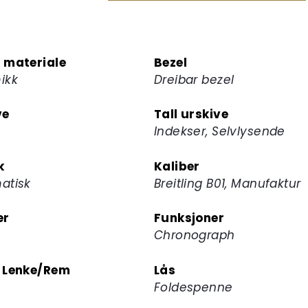
for
å
melde
 materiale
Bezel
deg
ikk
Dreibar bezel
på
ventelisten
ve
Tall urskive
for
Indekser, Selvlysende
dette
produktet
k
Kaliber
atisk
Breitling B01, Manufaktur
er
Funksjoner
Chronograph
 Lenke/Rem
Lås
Foldespenne