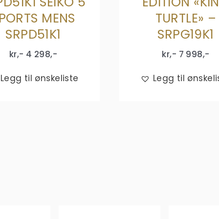
PD51K1 SEIKO 5
EDITION «KI
PORTS MENS
TURTLE» –
SRPD51K1
SRPG19K1
kr,-
4 298
,-
kr,-
7 998
,-
Legg til ønskeliste
Legg til ønskeli