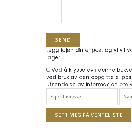
Legg igjen din e-post og vi vil 
lager
Ved å krysse av i denne boks
ved bruk av den oppgitte e-pos
utsendelse av informasjon om ve
Skriv
inn
e-
postadressen
SETT MEG PÅ VENTELISTE
din
for