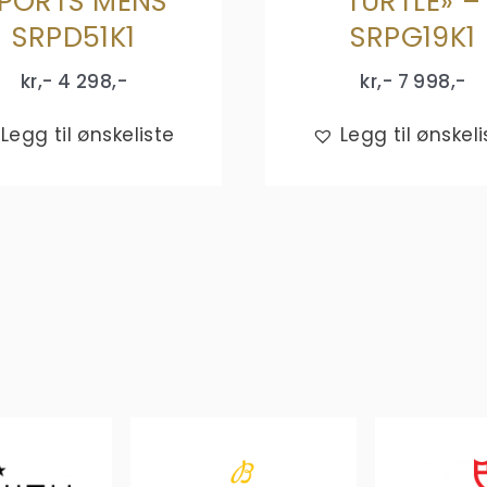
PORTS MENS
TURTLE» –
SRPD51K1
SRPG19K1
kr,-
4 298
,-
kr,-
7 998
,-
Legg til ønskeliste
Legg til ønskeli