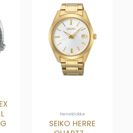
EX
AL
Herreklokke
NG
SEIKO HERRE