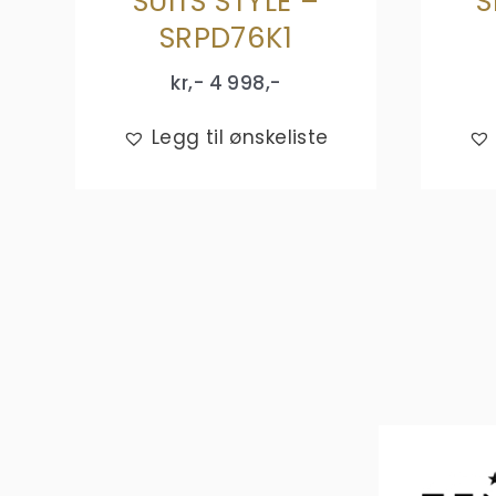
SUITS STYLE –
S
SRPD76K1
kr,-
4 998
,-
Legg til ønskeliste