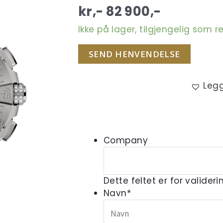
kr,-
82 900
,-
Ikke på lager, tilgjengelig som r
SEND HENVENDELSE
Legg
Company
Dette feltet er for valider
Navn
*