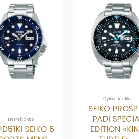
Dykkerklokke
SEIKO PROSP
PADI SPECI
Herreklokke
PD51K1 SEIKO 5
EDITION «KI