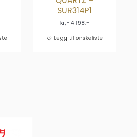
QUARTZ –
SUR314P1
kr,-
4 198
,-
ste
Legg til ønskeliste