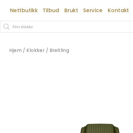
Hopp
Nettbutikk
Tilbud
Brukt
Service
Kontakt
rett
til
Products
innholdet
search
Hjem
/
Klokker
/
Breitling