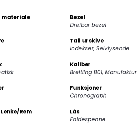
å
melde
 materiale
Bezel
deg
Dreibar bezel
på
ventelisten
ve
Tall urskive
for
Indekser, Selvlysende
dette
produktet
k
Kaliber
atisk
Breitling B01, Manufaktur
er
Funksjoner
Chronograph
 Lenke/Rem
Lås
Foldespenne