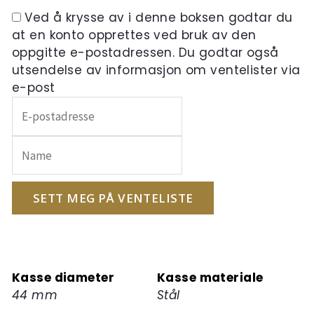
Ved å krysse av i denne boksen godtar du
at en konto opprettes ved bruk av den
oppgitte e-postadressen. Du godtar også
utsendelse av informasjon om ventelister via
e-post
Skriv
inn
e-
postadressen
din
for
SETT MEG PÅ VENTELISTE
å
melde
deg
på
Kasse diameter
Kasse materiale
ventelisten
44 mm
Stål
for