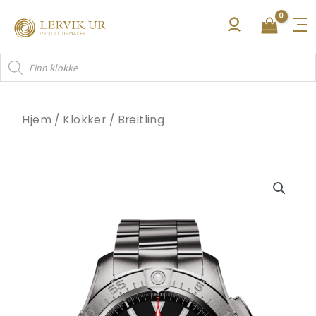
Hopp
rett
til
Products
innholdet
search
Hjem
/
Klokker
/
Breitling