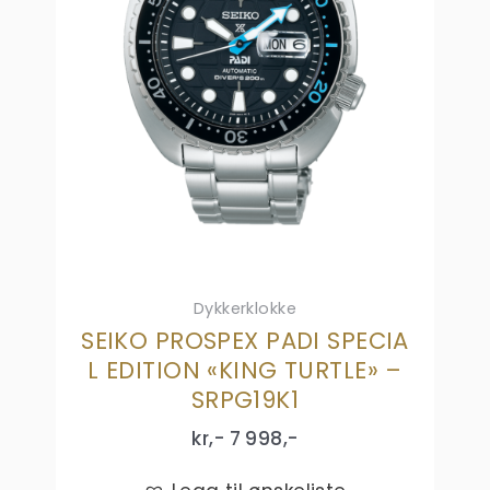
Dykkerklokke
SEIKO PROSPEX PADI SPECIA
L EDITION «KING TURTLE» –
SRPG19K1
kr,-
7 998
,-