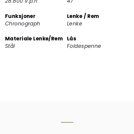
28.800 v.p.h
47
Funksjoner
Lenke / Rem
Chronograph
Lenke
Materiale Lenke/Rem
Lås
Stål
Foldespenne