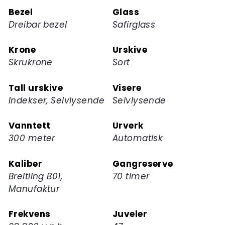
dette
Bezel
Glass
produktet
Dreibar bezel
Safirglass
Krone
Urskive
Skrukrone
Sort
Tall urskive
Visere
Indekser, Selvlysende
Selvlysende
Vanntett
Urverk
300 meter
Automatisk
Kaliber
Gangreserve
Breitling B01,
70 timer
Manufaktur
Frekvens
Juveler