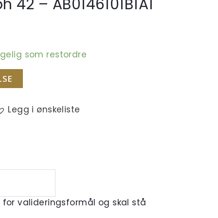
h 42 – AB0146101B1A1
engelig som restordre
LSE
Legg i ønskeliste
r for valideringsformål og skal stå