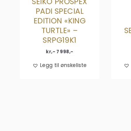
SEIKO PROSPEX
PADI SPECIAL
EDITION «KING
TURTLE» –
S
SRPG19K1
kr,-
7 998
,-
Legg til ønskeliste