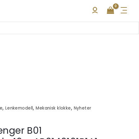
,
,
,
ke
Lenkemodell
Mekanisk klokke
Nyheter
venger B01