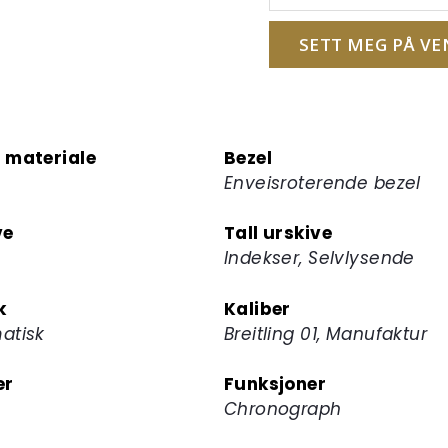
e-
postadressen
SETT MEG PÅ VE
din
for
å
melde
 materiale
Bezel
deg
Enveisroterende bezel
på
ventelisten
ve
Tall urskive
for
Indekser, Selvlysende
dette
produktet
k
Kaliber
atisk
Breitling 01, Manufaktur
er
Funksjoner
Chronograph