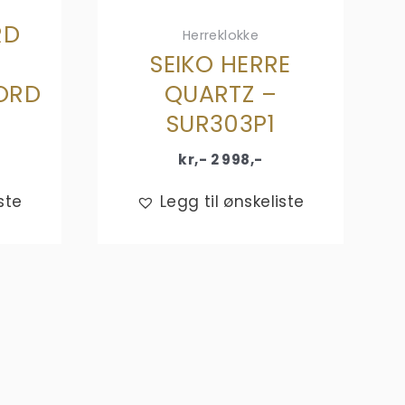
RD
Herreklokke
SEIKO HERRE
ORD
QUARTZ –
SUR303P1
kr,-
2 998
,-
ste
Legg til ønskeliste