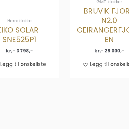
GMT klokker
BRUVIK FJO
N2.0
Herreklokke
EIKO SOLAR –
GEIRANGERFJ
SNE525P1
EN
kr,-
3 798
,-
kr,-
25 000
,-
Legg til ønskeliste
Legg til ønskeli