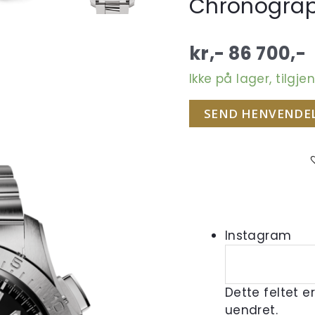
Chronograp
kr,-
86 700
,-
Ikke på lager, tilgj
SEND HENVENDE
Instagram
Dette feltet e
uendret.