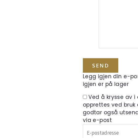
Legg igjen din e-pos
igjen er på lager
Ved å krysse av i
opprettes ved bruk
godtar også utsend
via e-post
Skriv
inn