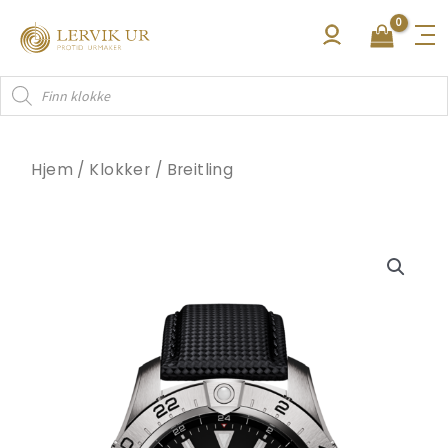
Hopp
rett
til
Products
innholdet
search
Hjem
/
Klokker
/
Breitling