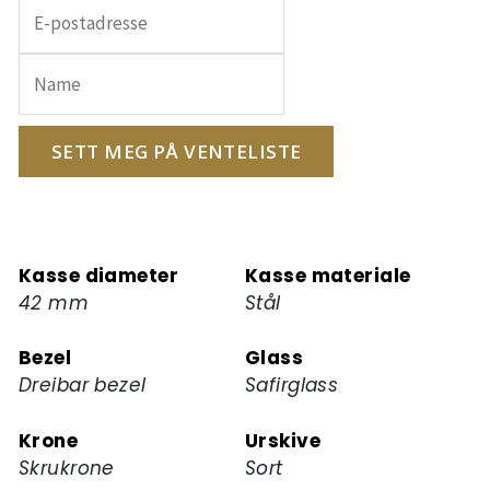
Skriv
inn
e-
postadressen
din
for
SETT MEG PÅ VENTELISTE
å
melde
deg
på
Kasse diameter
Kasse materiale
ventelisten
42 mm
Stål
for
dette
Bezel
Glass
produktet
Dreibar bezel
Safirglass
Krone
Urskive
Skrukrone
Sort