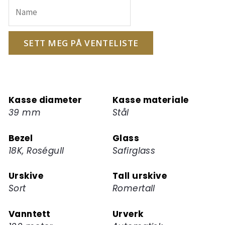
e-
postadressen
din
for
SETT MEG PÅ VENTELISTE
å
melde
deg
på
Kasse diameter
Kasse materiale
ventelisten
39 mm
Stål
for
dette
Bezel
Glass
produktet
18K, Roségull
Safirglass
Urskive
Tall urskive
Sort
Romertall
Vanntett
Urverk