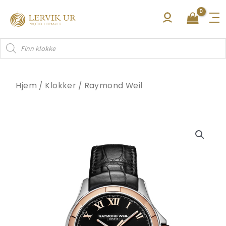
Hopp
rett
til
Products
innholdet
search
Hjem
/
Klokker
/
Raymond Weil