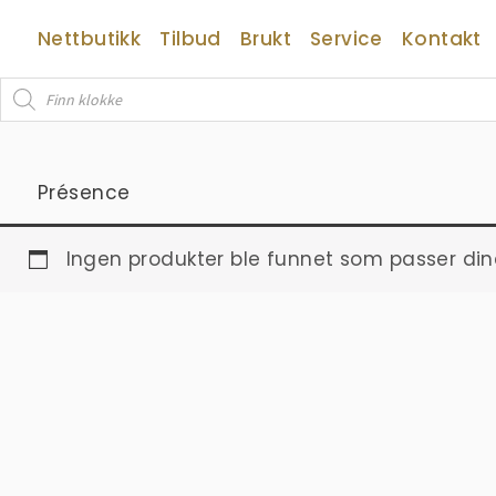
Hopp
Nettbutikk
Tilbud
Brukt
Service
Kontakt
rett
til
Products
innholdet
search
Présence
Ingen produkter ble funnet som passer din